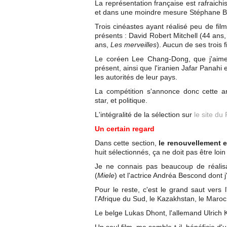
La représentation française est rafraich
et dans une moindre mesure Stéphane Br
Trois cinéastes ayant réalisé peu de fil
présents : David Robert Mitchell (44 ans
ans,
Les merveilles
). Aucun de ses trois 
Le coréen Lee Chang-Dong, que j'aime
présent, ainsi que l'iranien Jafar Panahi e
les autorités de leur pays.
La compétition s'annonce donc cette an
star, et politique.
L'intégralité de la sélection sur
le site du 
Un certain regard
Dans cette section,
le renouvellement 
huit sélectionnés, ça ne doit pas être loin
Je ne connais pas beaucoup de réalisat
(
Miele
) et l'actrice Andréa Bescond dont j
Pour le reste, c'est le grand saut vers l
l'Afrique du Sud, le Kazakhstan, le Maroc, 
Le belge Lukas Dhont, l'allemand Ulrich K