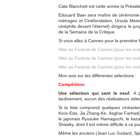
Cate Blanchett est cette année la Préside
Edouard Baer sera maître de cérémonie (
métrages et Cinéfondation, Ursula Meie
cinéphile devant l'éternel) dirigera le ju
de la Semaine de la Critique.
Si vous allez à Cannes pour la première fo
Aller au Festival de Cannes (pour les nul
Aller au Festival de Cannes (pour les nul
Aller au Festival de Cannes (pour les nul
Mon avis sur les différentes sélections :
Compétition
Une sélection qui sent le neuf.
A pa
tardivement, aucun des réalisateurs séle
Si la liste comprend quelques cinéaste
Kore-Eda, Jia Zhang-Ke, Asghar Farhadi)
le japonais Ryusuke Hamaguchi, le kazak
Shawky, dont il est même difficile à ce jou
Même les
anciens
(Jean Luc Godard, Spik