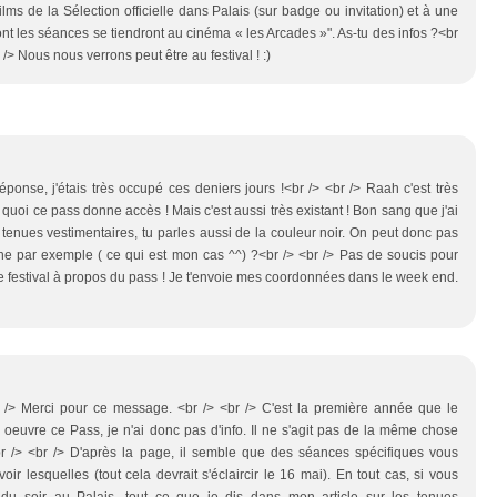
ilms de la Sélection officielle dans Palais (sur badge ou invitation) et à une
t les séances se tiendront au cinéma « les Arcades »". As-tu des infos ?<br
 /> Nous nous verrons peut être au festival ! :)
ponse, j'étais très occupé ces deniers jours !<br /> <br /> Raah c'est très
 quoi ce pass donne accès ! Mais c'est aussi très existant ! Bon sang que j'ai
s tenues vestimentaires, tu parles aussi de la couleur noir. On peut donc pas
ne par exemple ( ce qui est mon cas ^^) ?<br /> <br /> Pas de soucis pour
e festival à propos du pass ! Je t'envoie mes coordonnées dans le week end.
r /> Merci pour ce message. <br /> <br /> C'est la première année que le
oeuvre ce Pass, je n'ai donc pas d'info. Il ne s'agit pas de la même chose
 /> <br /> D'après la page, il semble que des séances spécifiques vous
oir lesquelles (tout cela devrait s'éclaircir le 16 mai). En tout cas, si vous