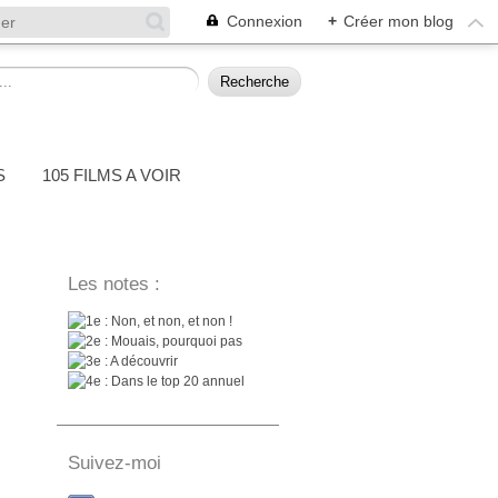
Connexion
+
Créer mon blog
S
105 FILMS A VOIR
Les notes :
: Non, et non, et non !
: Mouais, pourquoi pas
: A découvrir
: Dans le top 20 annuel
Suivez-moi