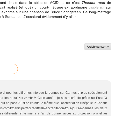
nd-chose dans la sélection ACID, si ce n'est
Thunder road
de
ait réalisé (et joué) un court-métrage extraordinaire
visible ici
, sur
 exprimé sur une chanson de Bruce Springsteen. Ce long-métrage
 à Sundance. J'essaierai évidemment d'y aller.
Article suivant »
merci pour les diffrentes info que tu donnes sur Cannes et plus spécialement
r les nuls)".<br /> <br /> Cette année, je suis accrédité grâce au Pass "3
sur ce pass ? Est-ce enfaite le même que l'accréditation cinéphile ? Car sur
es.com/fr/participer/accredit#tab=accreditation-trois-jours-a-cannes les deux
 différente, et le miens à l'air de donner accès au projection officiel au