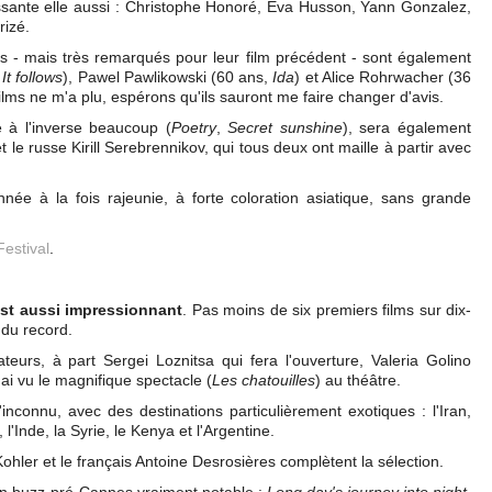
issante elle aussi : Christophe Honoré, Eva Husson, Yann Gonzalez,
izé.
ms - mais très remarqués pour leur film précédent - sont également
,
It follows
), Pawel Pawlikowski (60 ans,
Ida
) et Alice Rohrwacher (36
films ne m'a plu, espérons qu'ils sauront me faire changer d'avis.
 à l'inverse beaucoup (
Poetry
,
Secret sunshine
), sera également
t le russe Kirill Serebrennikov, qui tous deux ont maille à partir avec
née à la fois rajeunie, à forte coloration asiatique, sans grande
Festival
.
est aussi impressionnant
. Pas moins de six premiers films sur dix-
 du record.
eurs, à part Sergei Loznitsa qui fera l'ouverture, Valeria Golino
'ai vu le magnifique spectacle (
Les chatouilles
) au théâtre.
'inconnu, avec des destinations particulièrement exotiques : l'Iran,
l'Inde, la Syrie, le Kenya et l'Argentine.
ohler et le français Antoine Desrosières complètent la sélection.