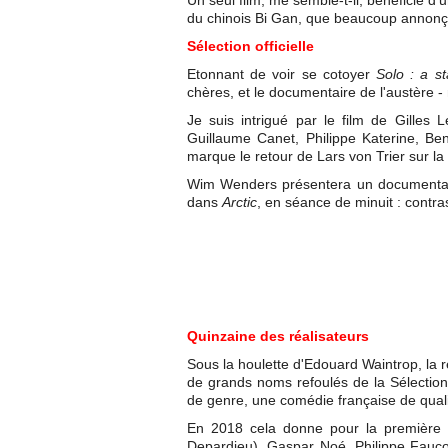
Un seul film, me semble-t-il, bénéficie 
du chinois Bi Gan, que beaucoup annonça
Sélection officielle
Etonnant de voir se cotoyer
Solo : a st
chères, et le documentaire de l'austère -
Je suis intrigué par le film de Gilles 
Guillaume Canet, Philippe Katerine, Ben
marque le retour de Lars von Trier sur la 
Wim Wenders présentera un documentair
dans
Arctic
, en séance de minuit : contra
Quinzaine des réalisateurs
Sous la houlette d'Edouard Waintrop, la r
de grands noms refoulés de la Sélection 
de genre, une comédie française de quali
En 2018 cela donne pour la première c
Depardieu), Gaspar Noé, Philippe Fauc