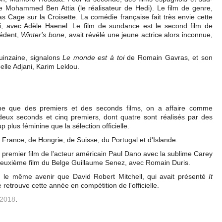
de Mohammed Ben Attia (le réalisateur de Hedi). Le film de genre,
las Cage sur la Croisette. La comédie française fait très envie cette
i, avec Adèle Haenel. Le film de sundance est le second film de
cédent,
Winter's bone
, avait révélé une jeune actrice alors inconnue,
uinzaine, signalons
Le monde est à toi
de Romain Gavras, et son
elle Adjani, Karim Leklou.
e que des premiers et des seconds films, on a affaire comme
 deux seconds et cinq premiers, dont quatre sont réalisés par des
lus féminine que la sélection officielle.
 France, de Hongrie, de Suisse, du Portugal et d'Islande.
 premier film de l'acteur américain Paul Dano avec la sublime Carey
e deuxième film du Belge Guillaume Senez, avec Romain Duris.
n le même avenir que David Robert Mitchell, qui avait présenté
It
 retrouve cette année en compétition de l'officielle.
 2018
.