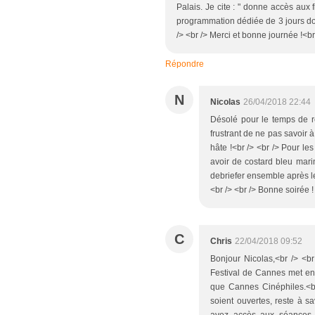
Palais. Je cite : " donne accès aux f
programmation dédiée de 3 jours don
/> <br /> Merci et bonne journée !<br
Répondre
N
Nicolas
26/04/2018 22:44
Désolé pour le temps de ré
frustrant de ne pas savoir à
hâte !<br /> <br /> Pour le
avoir de costard bleu mari
debriefer ensemble après l
<br /> <br /> Bonne soirée !
C
Chris
22/04/2018 09:52
Bonjour Nicolas,<br /> <b
Festival de Cannes met en 
que Cannes Cinéphiles.<br
soient ouvertes, reste à sav