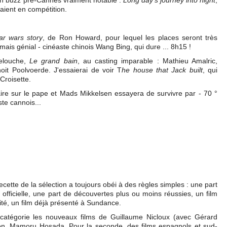
d'un buzz pré-Cannes vraiment notable :
Long day's journey into night
,
ient en compétition.
ar wars story
, de Ron Howard, pour lequel les places seront très
 mais génial - cinéaste chinois Wang Bing, qui dure ... 8h15 !
Lelouche,
Le grand bain
, au casting imparable : Mathieu Amalric,
oit Poolvoerde. J'essaierai de voir T
he house that Jack built
, qui
Croisette.
e sur le pape et Mads Mikkelsen essayera de survivre par - 70 °
ste cannois...
ecette de la sélection a toujours obéi à des règles simples : une part
officielle, une part de découvertes plus ou moins réussies, un film
té, un film déjà présenté à Sundance.
atégorie les nouveaux films de Guillaume Nicloux (avec Gérard
on, Mamoru Hosada. Pour la seconde, des films espagnols et sud-