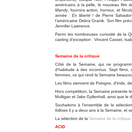
américains à la pelle, le nouveau film 
Mandy
, fournira action, horreur, et Nico
année :
En liberté !
de Pierre Salvador
l'américaine Debra Granik. Son film pré
Jennifer Lawrence.
Parmi les nombreuses curiosité de la Q
casting d'exception : Vincent Cassel, Isab
Semaine de la critique
Côté de la Semaine, qui ne programm
d'habitude à des inconnus. Sept films,
femmes, ce qui rend la Semaine beaucoup p
Les films viennent de Pologne, d'Inde, de
Hors compétition, la Semaine présente le
Mulligan et Jake Gyllenhall, ainsi que l
Souhaitons à l'ensemble de la sélectio
follows
il y a deux ans à la Semaine, et se
La sélection de la
Semaine de la critique
ACID