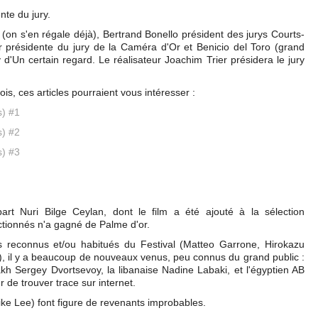
nte du jury.
on s'en régale déjà), Bertrand Bonello président des jurys Courts-
r présidente du jury de la Caméra d'Or et Benicio del Toro (grand
ry d'Un certain regard. Le réalisateur Joachim Trier présidera le jury
is, ces articles pourraient vous intéresser :
s) #1
s) #2
s) #3
rt Nuri Bilge Ceylan, dont le film a été ajouté à la sélection
ctionnés n'a gagné de Palme d'or.
s reconnus et/ou habitués du Festival (Matteo Garrone, Hirokazu
, il y a beaucoup de nouveaux venus, peu connus du grand public :
h Sergey Dvortsevoy, la libanaise Nadine Labaki, et l'égyptien AB
r de trouver trace sur internet.
e Lee) font figure de revenants improbables.