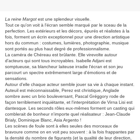
La reine Margot
est une splendeur visuelle.
Tout ce qu'on voit à l'écran semble marqué par le sceau de la
perfection. Les extérieurs et les décors, épurés et réalistes à la
fois, forment un écrin exceptionnel pour une direction artistique
hors du commun : costumes, lumières, photographie, musique
sont portés au plus haut degré de professionnalisme.
La caméra de Chéreau est brûlante. Elle virevolte autour
d'acteurs qui sont tous incroyables. Isabelle Adjani est
somptueuse, sa blancheur laiteuse irradie l'écran et son jeu
parcourt un spectre extrêmement large d'émotions et de
sensations.
Autour d'elle chaque acteur semble jouer sa vie à chaque instant.
Auteuil est méconnaissable, Perez est christique, Anglade
sombre avec un brio bouleversant, Pascal Gréggory rode de
façon terriblement inquiétante, et l'interprétation de Virna Lisi est
dantesque. Les seconds rôles eux-mêmes forment un casting qui
comblerait de bonheur n'importe quel réalisateur : Jean-Claude
Brialy, Dominique Blanc, Asia Argento !
Les scènes de foule sont à elles seules des morceaux de
bravoure comme on en voit peu souvent : à la fois frappantes par
la densité du nombre de figurants (et la qualité de leur direction,