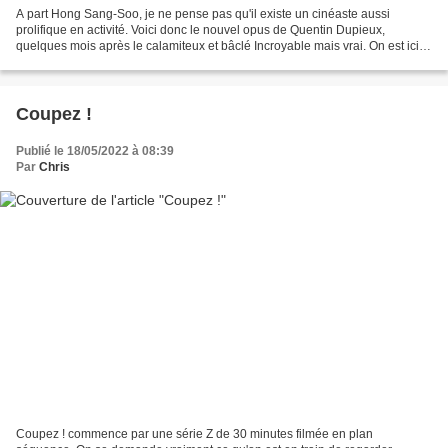
A part Hong Sang-Soo, je ne pense pas qu'il existe un cinéaste aussi
prolifique en activité. Voici donc le nouvel opus de Quentin Dupieux,
quelques mois après le calamiteux et bâclé Incroyable mais vrai. On est ici
dans la veine où je trouve que Dupieux...
Coupez !
Publié le 18/05/2022 à 08:39
Par
Chris
Coupez ! commence par une série Z de 30 minutes filmée en plan