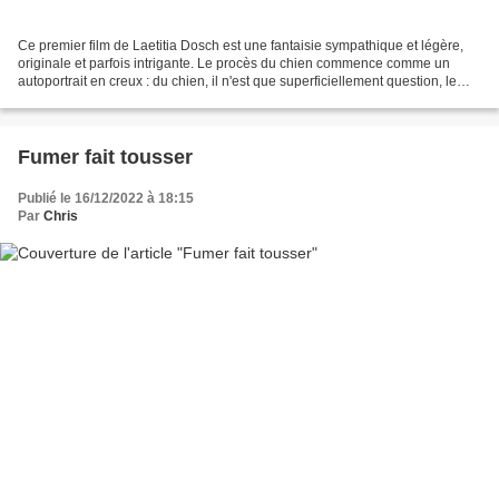
Ce premier film de Laetitia Dosch est une fantaisie sympathique et légère,
originale et parfois intrigante. Le procès du chien commence comme un
autoportrait en creux : du chien, il n'est que superficiellement question, le
vrai sujet avec lequel la caméra...
Fumer fait tousser
Publié le 16/12/2022 à 18:15
Par
Chris