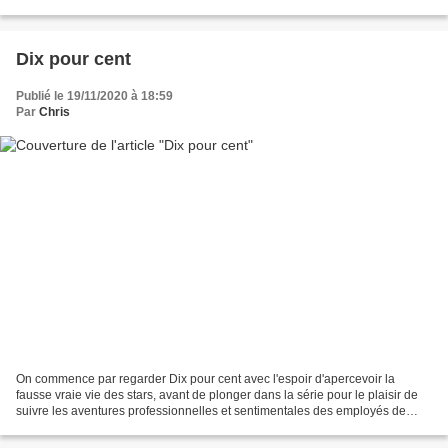
benoîtement ratées (la chanson...
Dix pour cent
Publié le 19/11/2020 à 18:59
Par
Chris
On commence par regarder Dix pour cent avec l'espoir d'apercevoir la
fausse vraie vie des stars, avant de plonger dans la série pour le plaisir de
suivre les aventures professionnelles et sentimentales des employés de
l'agence ASK. Quand on parle de Dix...