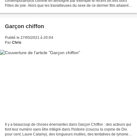
contemporain(e)s comme en témoigne par exemple le récent (et très bon)
Filles de joie. Alors que les travailleuses du sexe de ce dernier film allaient
exercer en toute légalité...
Garçon chiffon
Publié le 27/05/2021 à 20:04
Par
Chris
Il y a beaucoup de choses énervantes dans Garçon Chiffon : des acteurs qui
font leur numéro sans être intégré dans l'histoire (coucou la copine de Dix
pour cent, Laure Calamy), des longueurs inutiles, des tentatives de lyrisme