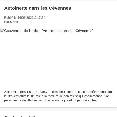
Antoinette dans les Cévennes
Publié le 16/09/2020 à 17:34
Par
Chris
Antoinette, c'est Laure Calamy. Et c'est peu dire que cette dernière porte tout
le film, et trouve ici un rôle à la mesure de son talent, qui est immense. Son
personnage de fille bien en chair, romantique et un peu nunuche,
popularisée par la série Dix...