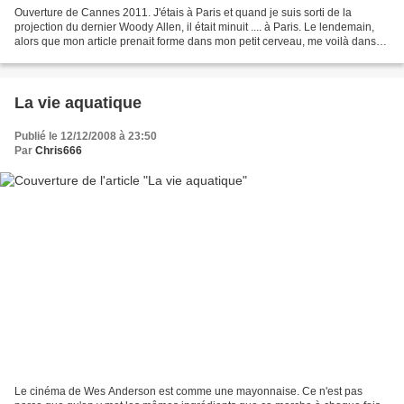
Ouverture de Cannes 2011. J'étais à Paris et quand je suis sorti de la
projection du dernier Woody Allen, il était minuit .... à Paris. Le lendemain,
alors que mon article prenait forme dans mon petit cerveau, me voilà dans
les jardins du Palais Royal...
La vie aquatique
Publié le 12/12/2008 à 23:50
Par
Chris666
Le cinéma de Wes Anderson est comme une mayonnaise. Ce n'est pas