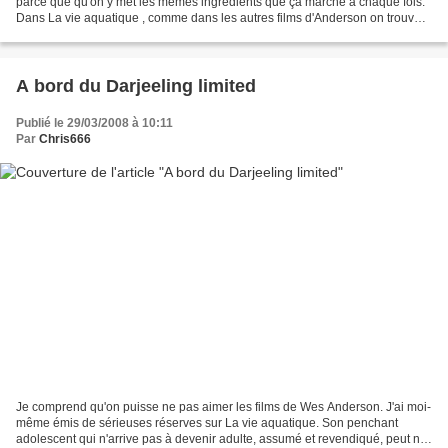
parce que qu'on y met les mêmes ingrédients que ça marche à chaque fois.
Dans La vie aquatique , comme dans les autres films d'Anderson on trouve
donc : - une famille déjantée avec des relations...
A bord du Darjeeling limited
Publié le 29/03/2008 à 10:11
Par
Chris666
Je comprend qu'on puisse ne pas aimer les films de Wes Anderson. J'ai moi-
même émis de sérieuses réserves sur La vie aquatique. Son penchant
adolescent qui n'arrive pas à devenir adulte, assumé et revendiqué, peut ne