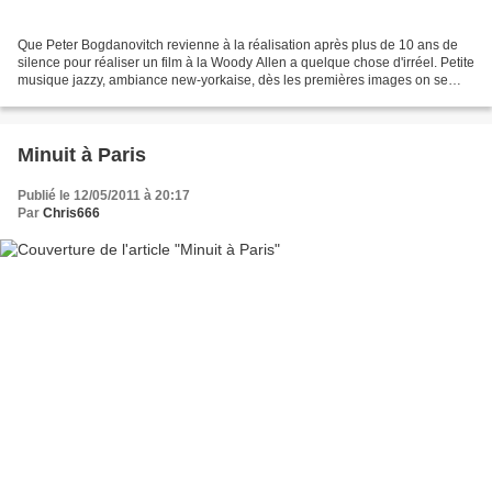
Que Peter Bogdanovitch revienne à la réalisation après plus de 10 ans de
silence pour réaliser un film à la Woody Allen a quelque chose d'irréel. Petite
musique jazzy, ambiance new-yorkaise, dès les premières images on se
croit dans le nouvel opus allenien....
Minuit à Paris
Publié le 12/05/2011 à 20:17
Par
Chris666