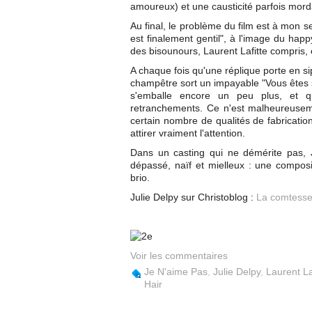
amoureux) et une causticité parfois mord
Au final, le problème du film est à mon s
est finalement gentil", à l'image du hap
des bisounours, Laurent Lafitte compris,
A chaque fois qu'une réplique porte en s
champêtre sort un impayable "Vous êtes 
s'emballe encore un peu plus, et q
retranchements. Ce n'est malheureusement
certain nombre de qualités de fabricatio
attirer vraiment l'attention.
Dans un casting qui ne démérite pas, J
dépassé, naïf et mielleux : une compos
brio.
Julie Delpy sur Christoblog :
La comtess
Voir les commentaires
Je N'aime Pas
,
Julie Delpy
,
Laurent La
Hair