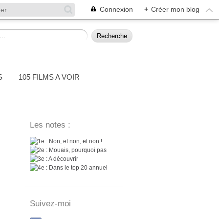
Connexion
+
Créer mon blog
S
105 FILMS A VOIR
Les notes :
: Non, et non, et non !
: Mouais, pourquoi pas
: A découvrir
: Dans le top 20 annuel
Suivez-moi