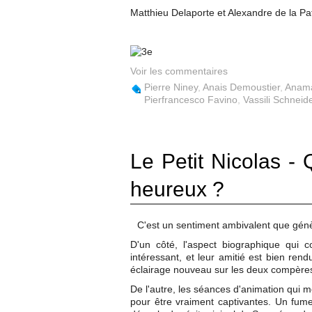
Matthieu Delaporte et Alexandre de la Pat
Voir les commentaires
Pierre Niney
,
Anais Demoustier
,
Anama
Pierfrancesco Favino
,
Vassili Schneid
Le Petit Nicolas - 
heureux ?
C'est un sentiment ambivalent que génè
D'un côté, l'aspect biographique qui 
intéressant, et leur amitié est bien ren
éclairage nouveau sur les deux compères,
De l'autre, les séances d'animation qui m
pour être vraiment captivantes. Un fumet