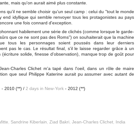
ante, mais qu'on aurait aimé plus constante.
ens qu'il ne semble choisir qu'un seul camp : celui du "tout le monde
py end idyllique qui semble renvoyer tous les protagonistes au pays
 encore une fois connard d'exception.
iphonnant habilement une série de clichés (comme lorsque le garde-
sûrs que ce ne sont pas des Roms") on souhaiterait que la machine
ue tous les personnages soient poussés dans leur derniers
 pas le cas. Le résultat final, s'il le laisse regarder grâce à un
n (écriture solide, finesse d'observation), manque trop de goût pour
ean-Charles Clichet m'a tapé dans l'oeil, dans un rôle de maire
ition que seul Philippe Katerine aurait pu assumer avec autant de
e
- 2010 (**) /
2 days in New-York
- 2012 (**)
fitte
,
Sandrine Kiberlain
,
Ziad Bakri
,
Jean-Charles Clichet
,
India