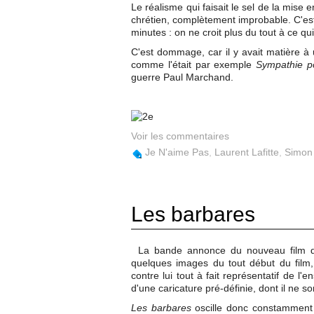
Le réalisme qui faisait le sel de la mise
chrétien, complètement improbable. C'est 
minutes : on ne croit plus du tout à ce qu
C'est dommage, car il y avait matière à u
comme l'était par exemple
Sympathie po
guerre Paul Marchand.
Voir les commentaires
Je N'aime Pas
,
Laurent Lafitte
,
Simon
Les barbares
La bande annonce du nouveau film de
quelques images du tout début du film, e
contre lui tout à fait représentatif de 
d'une caricature pré-définie, dont il ne so
Les barbares
oscille donc constamment 