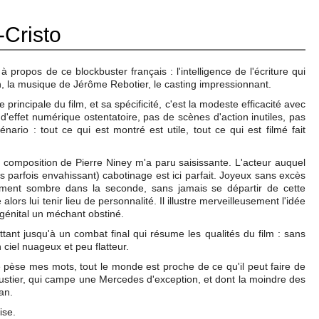
Cristo
 propos de ce blockbuster français : l'intelligence de l'écriture qui
n, la musique de Jérôme Rebotier, le casting impressionnant.
 principale du film, et sa spécificité, c'est la modeste efficacité avec
as d'effet numérique ostentatoire, pas de scènes d'action inutiles, pas
ario : tout ce qui est montré est utile, tout ce qui est filmé fait
a composition de Pierre Niney m'a paru saisissante. L'acteur auquel
s parfois envahissant) cabotinage est ici parfait. Joyeux sans excès
emment sombre dans la seconde, sans jamais se départir de cette
rs lui tenir lieu de personnalité. Il illustre merveilleusement l'idée
ngénital un méchant obstiné.
tant jusqu'à un combat final qui résume les qualités du film : sans
ciel nuageux et peu flatteur.
je pèse mes mots, tout le monde est proche de ce qu'il peut faire de
ustier, qui campe une Mercedes d'exception, et dont la moindre des
ran.
ise.