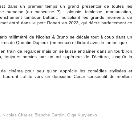
st dans un premier temps un grand présentoir de toutes les
e humaine (ou masculine ?) : jalousie, faiblesse, manipulation,
'enchaînent tambour battant, multipliant les grands moments de
mot entré dans le petit Robert en 2023, qui décrit parfaitement ce
nario millimétré de Nicolas & Bruno se décale tout à coup dans un
lires de Quentin Dupieux (en mieux) et flirtant avec le fantastique.
en train de regarder mais on se laisse entraîner dans un tourbillon
toujours servies par un art supérieur de l'écriture, jusqu'à la
de cinéma pour peu qu'on apprécie les comédies stylisées et
t Laurent Lafitte vers un deuxième César consécutif de meilleur
,
Nicolas Charlet
,
Blanche Gardin
,
Olga Kurylenko