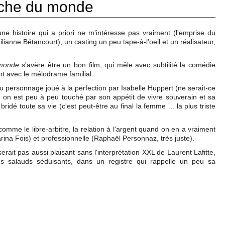
iche du monde
une histoire qui a priori ne m'intéresse pas vraiment (l'emprise du
ianne Bétancourt), un casting un peu tape-à-l'oeil et un réalisateur,
 monde
s'avère être un bon film, qui mêle avec subtilité la comédie
ant avec le mélodrame familial.
é du personnage joué à la perfection par Isabelle Huppert (ne serait-ce
 on est peu à peu touché par son appétit de vivre souverain et sa
ridé toute sa vie (c'est peut-être au final la femme ... la plus triste
omme le libre-arbitre, la relation à l'argent quand on en a vraiment
Marina Fois) et professionnelle (Raphaël Personnaz, très juste).
serait pas aussi plaisant sans l'interprétation XXL de Laurent Lafitte,
s salauds séduisants, dans un registre qui rappelle un peu sa