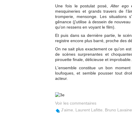
Une fois le postulat posé,
Alter ego
e
mesquineries et grands travers de l'âm
tromperie, mensonge. Les situations s
gênance (j'utilise à dessein de nouveau 
qu'on ressens en voyant le film).
Et puis dans sa dernière partie, le scé
registre encore plus barré, proche des dé
On ne sait plus exactement ce qu'on est 
de scènes surprenantes et choquantes, 
pirouette finale, délicieuse et improbable.
L'ensemble constitue un bon moment 
loufoques, et semble pousser tout droi
acteur.
Voir les commentaires
J'aime
,
Laurent Lafitte
,
Bruno Lavaine