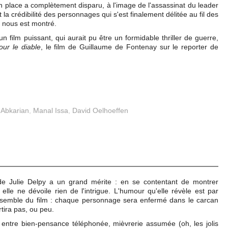
 en place a complètement disparu, à l'image de l'assassinat du leader
la crédibilité des personnages qui s'est finalement délitée au fil des
i nous est montré.
n film puissant, qui aurait pu être un formidable thriller de guerre,
ur le diable
, le film de Guillaume de Fontenay sur le reporter de
 Abkarian
,
Manal Issa
,
David Oelhoeffen
 Julie Delpy a un grand mérite : en se contentant de montrer
lle ne dévoile rien de l'intrigue. L'humour qu'elle révèle est par
l'ensemble du film : chaque personnage sera enfermé dans le carcan
rtira pas, ou peu.
entre bien-pensance téléphonée, mièvrerie assumée (oh, les jolis