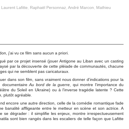
,
Laurent Lafitte
,
Raphaël Personnaz
,
André Marcon
,
Mathieu
n, j'ai vu ce film sans aucun a priori.
rigué par ce projet insensé (jouer Antigone au Liban avec un casting
épaysé par la découverte de cette pléiade de communautés, chacune
ges qui ne semblent pas caricaturaux.
er dans son film, sans vraiment nous donner d'indications pour la
u documentaire
Au bord de la guerre
, qui montre l'importance du
âtre du Soleil en Ukraine) ou à l'inverse tragédie latente ? Cette
, plutôt agréable.
nd encore une autre direction, celle de la comédie romantique fade
ne banalité affligeante entre le metteur en scène et son actrice. A
de se dégrader : il simplifie les enjeux, montre irrespectueusement
hatila sont bien rangés dans les escaliers de telle façon que Lafitte