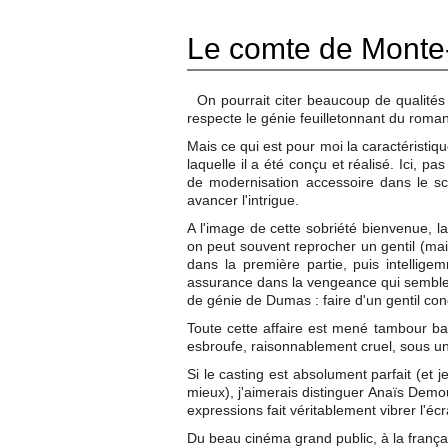
Le comte de Monte-
On pourrait citer beaucoup de qualités à
respecte le génie feuilletonnant du roma
Mais ce qui est pour moi la caractéristique
laquelle il a été conçu et réalisé. Ici, p
de modernisation accessoire dans le scén
avancer l'intrigue.
A l'image de cette sobriété bienvenue, l
on peut souvent reprocher un gentil (mai
dans la première partie, puis intellig
assurance dans la vengeance qui semble alo
de génie de Dumas : faire d'un gentil co
Toute cette affaire est mené tambour bat
esbroufe, raisonnablement cruel, sous un 
Si le casting est absolument parfait (et 
mieux), j'aimerais distinguer Anaïs Demo
expressions fait véritablement vibrer l'éc
Du beau cinéma grand public, à la frança