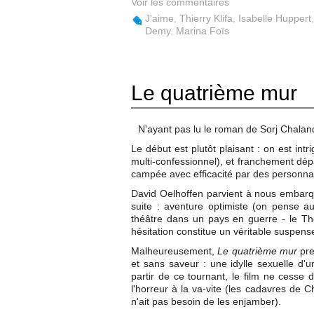
Voir les commentaires
J'aime
,
Thierry Klifa
,
Isabelle Huppert
Demy
,
Marina Foïs
Le quatrième mur
N'ayant pas lu le roman de Sorj Chalando
Le début est plutôt plaisant : on est int
multi-confessionnel), et franchement d
campée avec efficacité par des personna
David Oelhoffen parvient à nous embarqu
suite : aventure optimiste (on pense a
théâtre dans un pays en guerre - le Thé
hésitation constitue un véritable suspense
Malheureusement,
Le quatrième mur
pre
et sans saveur : une idylle sexuelle d'u
partir de ce tournant, le film ne cesse 
l'horreur à la va-vite (les cadavres de C
n'ait pas besoin de les enjamber).