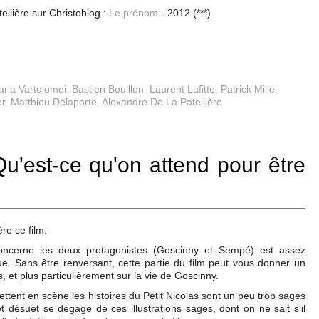
ellière sur Christoblog :
Le prénom
- 2012 (***)
ria Vartolomei
,
Bastien Bouillon
,
Laurent Lafitte
,
Patrick Mille
,
er
,
Matthieu Delaporte
,
Alexandre De La Patellière
Qu'est-ce qu'on attend pour être
re ce film.
concerne les deux protagonistes (Goscinny et Sempé) est assez
due. Sans être renversant, cette partie du film peut vous donner un
 et plus particulièrement sur la vie de Goscinny.
ettent en scène les histoires du Petit Nicolas sont un peu trop sages
 désuet se dégage de ces illustrations sages, dont on ne sait s'il