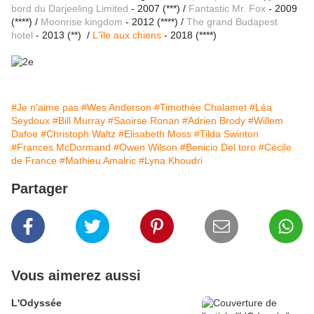
bord du Darjeeling Limited
- 2007 (***) /
Fantastic Mr. Fox
- 2009
(****) /
Moonrise kingdom
- 2012 (****) /
The grand Budapest
hotel
- 2013 (**)
/
L'île aux chiens
- 2018 (****)
#Je n'aime pas
#Wes Anderson
#Timothée Chalamet
#Léa
Seydoux
#Bill Murray
#Saoirse Ronan
#Adrien Brody
#Willem
Dafoe
#Christoph Waltz
#Elisabeth Moss
#Tilda Swinton
#Frances McDormand
#Owen Wilson
#Benicio Del toro
#Cécile
de France
#Mathieu Amalric
#Lyna Khoudri
Partager
Vous aimerez aussi
L'Odyssée