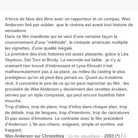
A force de faire des films avec un rapporteur et un compas, Wes
Anderson finit par oublier que le cinéma est avant tout histoire de
sensations.
Dans ce film manifeste qui se veut d'une certaine façon le
couronnement d'une "méthode", le cinéaste américain multiplie
les vignettes, d'une qualité inégale.
La première des trois histoires est assez plaisante, grâce à Léa
Seydoux, Del Toro et Brody. La seconde est faible : je n'y ai
vraiment rien trouvé d'intéressant et Lyna Khoudri n'est
malheureusement pas à sa place, au milieu du casting le plus
prestigieux qu'on ait peut-être jamais vu. Quant au troisième
récit, il concentre le pire de ce qu'on peut reprocher au film : les
procédés de Wes Anderson y deviennent des recettes éculées,
servies par un style compassé, qui peut encore toutefois faire
mouche.
Trop d'idées, trop de plans, trop d'infos dans chaque plan, trop
de détails, trop de langues, trop d'intentions, trop de caricatures.
Et pas assez d'émotions. Le contraste avec le film précédent
d'Anderson,
L'île aux chiens
, exigeant, simple et sombre, est
frappant.
Wes Anderson sur Christoblog :
La vie aquatique
- 2003 (*) /
A