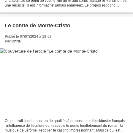
chanteur. De ce point de vue, le film de Grand corps malade et Mehdi Idir est
une réussite : il est informatif et jamais ennuyeux. Le propos est donc
intéressant pour ceux qui...
Le comte de Monte-Cristo
Publié le 07/07/2024 à 18:07
Par
Chris
On pourrait citer beaucoup de qualités à propos de ce blockbuster français :
l'intelligence de l'écriture qui respecte le génie feuilletonnant du roman, la
musique de Jérôme Rebotier, le casting impressionnant. Mais ce qui est