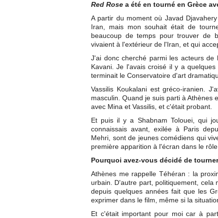
Red Rose
a été en tourné en Grèce ave
A partir du moment où Javad Djavahery 
Iran, mais mon souhait était de tourn
beaucoup de temps pour trouver de bo
vivaient à l'extérieur de l'Iran, et qui a
J'ai donc cherché parmi les acteurs de 
Kavani. Je l'avais croisé il y a quelques
terminait le Conservatoire d'art dramati
Vassilis Koukalani est gréco-iranien. 
masculin. Quand je suis parti à Athènes e
avec Mina et Vassilis, et c'était probant.
Et puis il y a Shabnam Tolouei, qui jo
connaissais avant, exilée à Paris dep
Mehri, sont de jeunes comédiens qui viven
première apparition à l'écran dans le rôl
Pourquoi avez-vous décidé de tourner
Athènes me rappelle Téhéran : la proximi
urbain. D'autre part, politiquement, cel
depuis quelques années fait que les G
exprimer dans le film, même si la situat
Et c'était important pour moi car à par