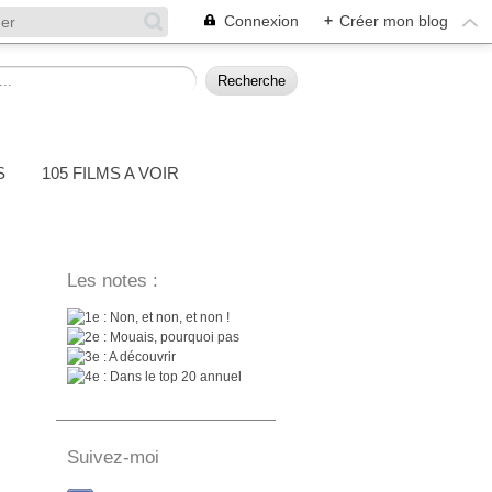
Connexion
+
Créer mon blog
S
105 FILMS A VOIR
Les notes :
: Non, et non, et non !
: Mouais, pourquoi pas
: A découvrir
: Dans le top 20 annuel
Suivez-moi