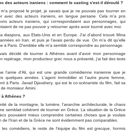
c des acteurs iraniens : comment le casting s'est-il déroulé ?
m'a proposé le projet, je savais que je ne pouvais pas tourner en
er avec des acteurs iraniens, en langue persane. Cela m'a pris
ns acteurs iraniens, qui correspondaient aux personnages, qui
cceptaient de ne pas pouvoir y retourner après avoir tourné avec moi.
la diaspora, aux Etats-Unis et en Europe. J'ai d'abord trouvé Mina
 années en Iran, et puis je l'avais perdu de vue. On m'a dit qu'elle
que à Paris. D'emblée elle m'a semblé correspondre au personnage.
J'avais décidé de tourner à Athènes avant d'avoir mon personnage
n repérage, mon producteur grec nous a présenté, j'ai fait des tests
ue l'amie d'Ali, qui est une grande comédienne iranienne que je
uis quelques années. L'agent immobilier et l'autre jeune femme,
t à Paris. Javad Djavahery, qui est le co-scénariste du film, fait sa
e de monsieur Amini.
 à Athènes ?
té de la montagne, la lumière, l'anarchie architecturale, le chaos
a me semblait cohérent de tourner en Grèce. La situation de la Grèce
recs pouvaient mieux comprendre certaines choses que je voulais
ion de l'Iran et de la Grèce ne sont évidemment pas comparables.
t les comédiens, le reste de l'équipe du film est grecque, hormis