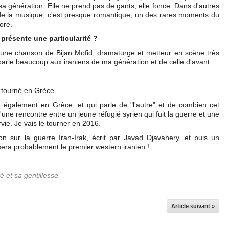
sa génération. Elle ne prend pas de gants, elle fonce. Dans d'autres
de la musique, c'est presque romantique, un des rares moments du
ore.
présente une particularité ?
t une chanson de Bijan Mofid, dramaturge et metteur en scène très
parle beaucoup aux iraniens de ma génération et de celle d'avant.
i tourné en Grèce.
se également en Grèce, et qui parle de "l'autre" et de combien cet
'une rencontre entre un jeune réfugié syrien qui fuit la guerre et une
vie. Je vais le tourner en 2016.
ion sur la guerre Iran-Irak, écrit par Javad Djavahery, et puis un
sera probablement le premier western iranien !
é et sa gentillesse.
Article suivant »