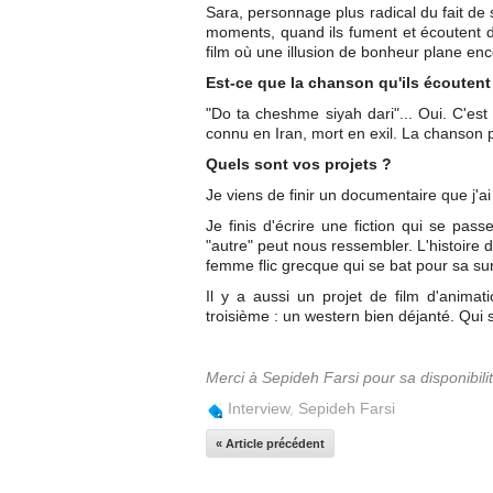
Sara, personnage plus radical du fait de 
moments, quand ils fument et écoutent 
film où une illusion de bonheur plane enc
Est-ce que la chanson qu'ils écoutent 
"Do ta cheshme siyah dari"... Oui. C'es
connu en Iran, mort en exil. La chanson 
Quels sont vos projets ?
Je viens de finir un documentaire que j'a
Je finis d'écrire une fiction qui se pas
"autre" peut nous ressembler. L'histoire d
femme flic grecque qui se bat pour sa sur
Il y a aussi un projet de film d'animat
troisième : un western bien déjanté. Qui 
Merci à Sepideh Farsi pour sa disponibilit
Interview
,
Sepideh Farsi
« Article précédent