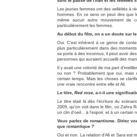
sont le passé de l'Iran et les femmes 
Les jeunes femmes ont des velléités à réc
hommes. En ce sens on peut dire que les
même aucun autre mouvement de conte
particulièrement les femmes.
Au début du film, on a un doute sur le
Oui. C'est inhérent à ce genre de contex
plus particulièrement dans des moments i
sa porte à des inconnus, il peut avoir des
personnes qui auraient accueilli des mani
Il y avait une volonté de ma part d'instill
ou non ? Probablement que oui, mais 
certain temps. Mais les choses se clarifi
une vraie rencontre entre elle et Ali.
Le titre,
Red rose
, a-t-il une significat
Le titre était là dès l'écriture du scéna
2009, qu'on voit dans le film, où Zahra 
un clin d'oeil... à l'espoir, et à un certai
Vous parlez de romantisme. Diriez v
que romantique ?
Oui et non. La relation d'Ali et Sara est 