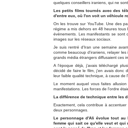
quelques conseillers iraniens, qui ne sont
Les petits films tournés avec des té
d'entre eux, où l'on voit un véhicule
On les trouve sur YouTube. Une des par
régime a mis dehors en 48 heures tous les
évènements. Les manifestants se sont do
images sur les réseaux sociaux.
Je suis rentré d'Iran une semaine avant
comme beaucoup d'iraniens, relayer les 
grands média étrangers diffusaient ces im
A l'époque déjà, j'avais téléchargé plu
décidé de faire le film, j'en avais donc
leur faible qualité technique, à cause de l
Le moment auquel vous faites allusion
manifestations. Les forces de l'ordre étaie
La différence de technique entre les d
Exactement, cela contribue à accentuer le
deux personnages.
Le personnage d'Ali évolue tout au l
femme qui sait ce qu'elle veut et qui