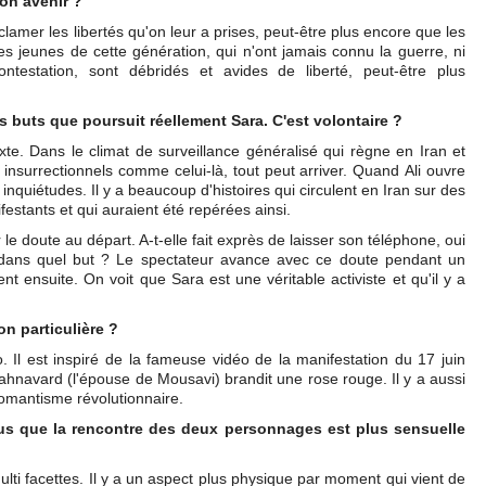
son avenir ?
lamer les libertés qu'on leur a prises, peut-être plus encore que les
 jeunes de cette génération, qui n'ont jamais connu la guerre, ni
station, sont débridés et avides de liberté, peut-être plus
s buts que poursuit réellement Sara. C'est volontaire ?
te. Dans le climat de surveillance généralisé qui règne en Iran et
nsurrectionnels comme celui-là, tout peut arriver. Quand Ali ouvre
 inquiétudes. Il y a beaucoup d'histoires qui circulent en Iran sur des
festants et qui auraient été repérées ainsi.
er le doute au départ. A-t-elle fait exprès de laisser son téléphone, oui
dans quel but ? Le spectateur avance avec ce doute pendant un
ent ensuite. On voit que Sara est une véritable activiste et qu'il y a
ion particulière ?
rio. Il est inspiré de la fameuse vidéo de la manifestation du 17 juin
Rahnavard (l'épouse de Mousavi) brandit une rose rouge. Il y a aussi
n romantisme révolutionnaire.
ous que la rencontre des deux personnages est plus sensuelle
multi facettes. Il y a un aspect plus physique par moment qui vient de