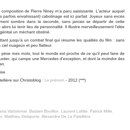
a composition de Pierre Niney m'a paru saisissante. L'acteur auquel
s parfois envahissant) cabotinage est ici parfait. Joyeux sans excès
emment sombre dans la seconde, sans jamais se départir de cette
rs lui tenir lieu de personnalité. Il illustre merveilleusement l'idée
ngénital un méchant obstiné.
tant jusqu'à un combat final qui résume les qualités du film : sans
ciel nuageux et peu flatteur.
je pèse mes mots, tout le monde est proche de ce qu'il peut faire de
ustier, qui campe une Mercedes d'exception, et dont la moindre des
ran.
ise.
ellière sur Christoblog :
Le prénom
- 2012 (***)
ria Vartolomei
,
Bastien Bouillon
,
Laurent Lafitte
,
Patrick Mille
,
er
,
Matthieu Delaporte
,
Alexandre De La Patellière