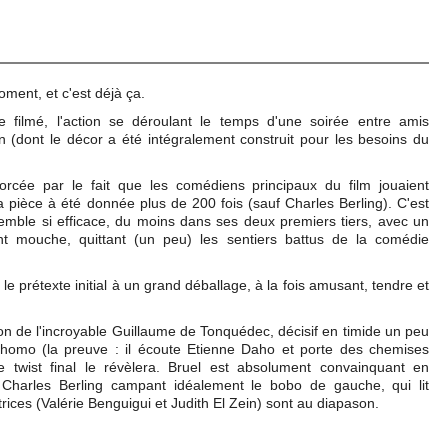
ent, et c'est déjà ça.
re filmé, l'action se déroulant le temps d'une soirée entre amis
 (dont le décor a été intégralement construit pour les besoins du
forcée par le fait que les comédiens principaux du film jouaient
 pièce à été donnée plus de 200 fois (sauf Charles Berling). C'est
semble si efficace, du moins dans ses deux premiers tiers, avec un
nt mouche, quittant (un peu) les sentiers battus de la comédie
e prétexte initial à un grand déballage, à la fois amusant, tendre et
tion de l'incroyable Guillaume de Tonquédec, décisif en timide un peu
homo (la preuve : il écoute Etienne Daho et porte des chemises
e twist final le révèlera. Bruel est absolument convainquant en
 Charles Berling campant idéalement le bobo de gauche, qui lit
rices (Valérie Benguigui et Judith El Zein) sont au diapason.