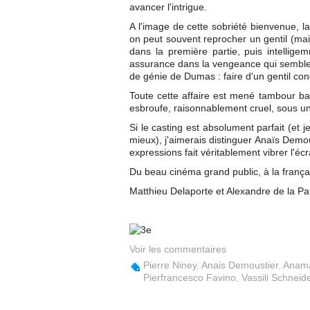
avancer l'intrigue.
A l'image de cette sobriété bienvenue, l
on peut souvent reprocher un gentil (mai
dans la première partie, puis intellig
assurance dans la vengeance qui semble alo
de génie de Dumas : faire d'un gentil co
Toute cette affaire est mené tambour bat
esbroufe, raisonnablement cruel, sous un 
Si le casting est absolument parfait (et 
mieux), j'aimerais distinguer Anaïs Demo
expressions fait véritablement vibrer l'éc
Du beau cinéma grand public, à la frança
Matthieu Delaporte et Alexandre de la Pat
Voir les commentaires
Pierre Niney
,
Anais Demoustier
,
Anama
Pierfrancesco Favino
,
Vassili Schneid