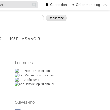
Connexion
+
Créer mon blog
S
105 FILMS A VOIR
Les notes :
: Non, et non, et non !
: Mouais, pourquoi pas
: A découvrir
: Dans le top 20 annuel
Suivez-moi