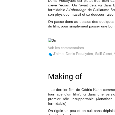
Denis Podalydès est plutôt très bien dan
crève l'écran. On l'avait déjà vu dans 
formidable
A l'abordage
de Guillaume Brac
son physique massif et sa douceur raiso
On passe donc au-dessus des quelques fa
du film, pour simplement passer une bon
Voir les commentaires
J'aime
,
Denis Podalydès
,
Salif Cissé
,
Making of
Le dernier film de Cédric Kahn comme
tournage d'un film", ici dans une versi
premier rôle insupportable (Jonathan 
formidable).
On rigole un peu et on suit sans déplais