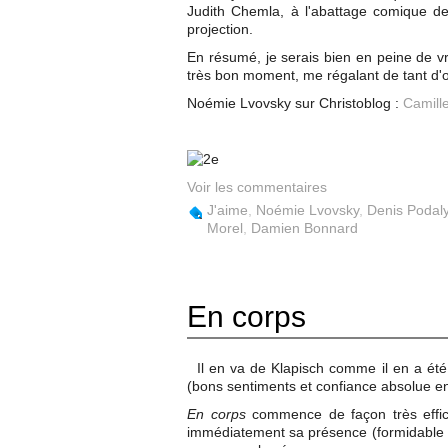
Judith Chemla, à l'abattage comique de
projection.
En résumé, je serais bien en peine de vra
très bon moment, me régalant de tant d'o
Noémie Lvovsky sur Christoblog :
Camill
Voir les commentaires
J'aime
,
Noémie Lvovsky
,
Denis Podal
Morel
,
Damien Bonnard
En corps
Il en va de Klapisch comme il en a été 
(bons sentiments et confiance absolue en
En corps
commence de façon très effi
immédiatement sa présence (formidable 