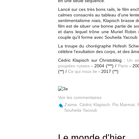
en une seule séquence.
Lancé sur ces très bons rails, le film e
calmes consacrés au tableau d'une lente 
sentimentalisme niais, Klapisch brasse 
film est de situer une bonne partie de 
et dans lequel trône une Muriel Robin 
couple qu'il forme avec Souheila Yacoub e
La troupe du chorégraphe Hofesh Schec
célèbre l'exultation des corps, et des âm
Cédric Klapisch sur Christoblog :
Un ai
poupées russes
- 2004 (***) /
Paris
- 200
(**) /
Ce qui nous lie
- 2017 (**)
Voir les commentaires
J'aime
,
Cédric Klapisch
,
Pio Marmaï
,
Souheila Yacoub
Le monde d'hier