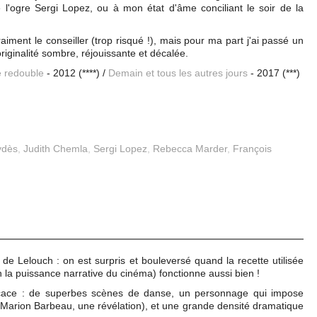
 l'ogre Sergi Lopez, ou à mon état d'âme conciliant le soir de la
iment le conseiller (trop risqué !), mais pour ma part j'ai passé un
riginalité sombre, réjouissante et décalée.
e redouble
- 2012 (****) /
Demain et tous les autres jours
- 2017 (***)
ydès
,
Judith Chemla
,
Sergi Lopez
,
Rebecca Marder
,
François
de Lelouch : on est surpris et bouleversé quand la recette utilisée
 la puissance narrative du cinéma) fonctionne aussi bien !
cace : de superbes scènes de danse, un personnage qui impose
Marion Barbeau, une révélation), et une grande densité dramatique