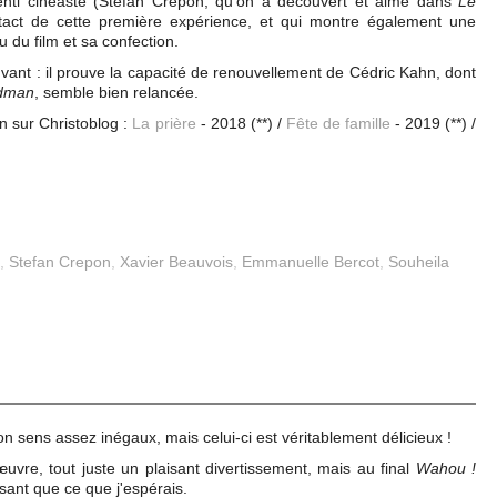
renti cinéaste (Stefan Crépon, qu'on a découvert et aimé dans
Le
tact de cette première expérience, et qui montre également une
u du film et sa confection.
uvant : il prouve la capacité de renouvellement de Cédric Kahn, dont
ldman
, semble bien relancée.
 sur Christoblog :
La prière
- 2018 (**) /
Fête de famille
- 2019 (**) /
,
Stefan Crepon
,
Xavier Beauvois
,
Emmanuelle Bercot
,
Souheila
 sens assez inégaux, mais celui-ci est véritablement délicieux !
uvre, tout juste un plaisant divertissement, mais au final
Wahou !
usant que ce que j'espérais.