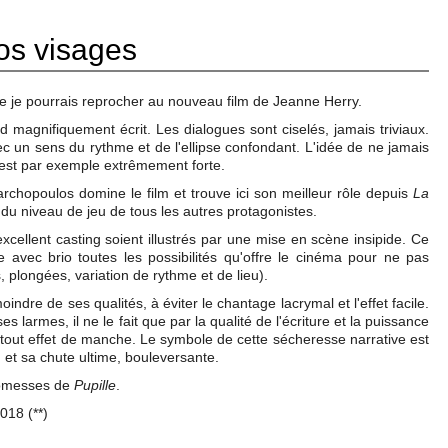
vos visages
ue je pourrais reprocher au nouveau film de Jeanne Herry.
d magnifiquement écrit. Les dialogues sont ciselés, jamais triviaux.
ec un sens du rythme et de l'ellipse confondant. L'idée de ne jamais
n est par exemple extrêmement forte.
archopoulos domine le film et trouve ici son meilleur rôle depuis
La
 du niveau de jeu de tous les autres protagonistes.
excellent casting soient illustrés par une mise en scène insipide. Ce
se avec brio toutes les possibilités qu'offre le cinéma pour ne pas
, plongées, variation de rythme et de lieu).
moindre de ses qualités, à éviter le chantage lacrymal et l'effet facile.
 larmes, il ne le fait que par la qualité de l'écriture et la puissance
out effet de manche. Le symbole de cette sécheresse narrative est
 et sa chute ultime, bouleversante.
promesses de
Pupille
.
018 (**)