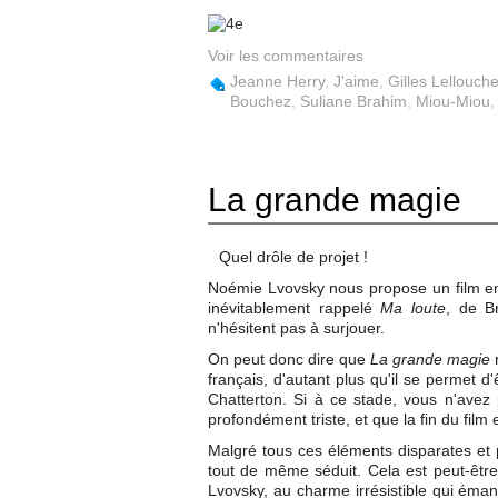
Voir les commentaires
Jeanne Herry
,
J'aime
,
Gilles Lellouch
Bouchez
,
Suliane Brahim
,
Miou-Miou
La grande magie
Quel drôle de projet !
Noémie Lvovsky nous propose un film e
inévitablement rappelé
Ma loute
, de B
n'hésitent pas à surjouer.
On peut donc dire que
La grande magie
n
français, d'autant plus qu'il se permet 
Chatterton. Si à ce stade, vous n'avez p
profondément triste, et que la fin du film
Malgré tous ces éléments disparates et 
tout de même séduit. Cela est peut-êt
Lvovsky, au charme irrésistible qui émane