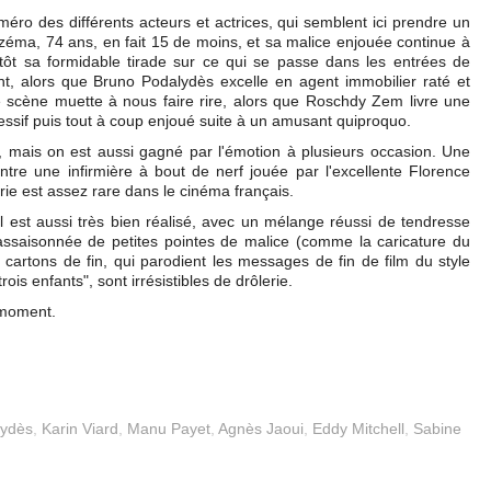
éro des différents acteurs et actrices, qui semblent ici prendre un
zéma, 74 ans, en fait 15 de moins, et sa malice enjouée continue à
sitôt sa formidable tirade sur ce qui se passe dans les entrées de
nt, alors que Bruno Podalydès excelle en agent immobilier raté et
e scène muette à nous faire rire, alors que Roschdy Zem livre une
essif puis tout à coup enjoué suite à un amusant quiproquo.
, mais on est aussi gagné par l'émotion à plusieurs occasion. Une
ntre une infirmière à bout de nerf jouée par l'excellente Florence
rie est assez rare dans le cinéma français.
l est aussi très bien réalisé, avec un mélange réussi de tendresse
 assaisonnée de petites pointes de malice (comme la caricature du
cartons de fin, qui parodient les messages de fin de film du style
is enfants", sont irrésistibles de drôlerie.
 moment.
lydès
,
Karin Viard
,
Manu Payet
,
Agnès Jaoui
,
Eddy Mitchell
,
Sabine