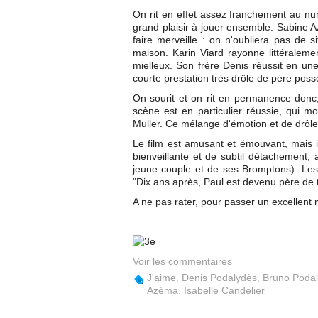
On rit en effet assez franchement au num
grand plaisir à jouer ensemble. Sabine A
faire merveille : on n'oubliera pas de 
maison. Karin Viard rayonne littéraleme
mielleux. Son frère Denis réussit en un
courte prestation très drôle de père poss
On sourit et on rit en permanence donc
scène est en particulier réussie, qui mo
Muller. Ce mélange d'émotion et de drôle
Le film est amusant et émouvant, mais i
bienveillante et de subtil détachement,
jeune couple et de ses Bromptons). Les 
"Dix ans après, Paul est devenu père de tro
A ne pas rater, pour passer un excellent
Voir les commentaires
J'aime
,
Denis Podalydès
,
Bruno Poda
Azéma
,
Isabelle Candelier