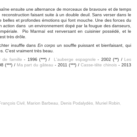
nchaîne ensuite une alternance de morceaux de bravoure et de temps
reconstruction faisant suite à un double deuil. Sans verser dans le
de belles et profondes émotions qui font mouche. Une des forces du
son action dans un environnement dopé par la fougue des danseurs,
impériale. Pio Marmaï est renversant en cuisinier possédé, et le
st très drôle.
hter insuffle dans
En corps
un souffle puissant et bienfaisant, qui
es. C'est vraiment très beau.
r de famille
- 1996 (***) /
L'auberge espagnole
- 2002 (**) /
Les
8 (***) /
Ma part du gâteau
- 2011 (***) /
Casse-tête chinois
- 2013
François Civil
,
Marion Barbeau
,
Denis Podalydès
,
Muriel Robin
,