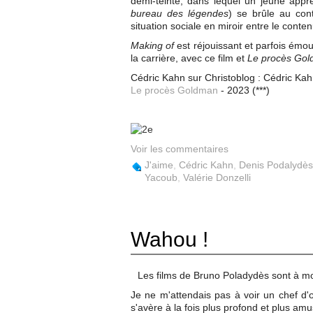
demi-teinte, dans lequel un jeune app
bureau des légendes
) se brûle au con
situation sociale en miroir entre le conten
Making of
est réjouissant et parfois émo
la carrière, avec ce film et
Le procès Go
Cédric Kahn sur Christoblog :
Cédric Kahn
Le procès Goldman
- 2023 (***)
Voir les commentaires
J'aime
,
Cédric Kahn
,
Denis Podalydès
Yacoub
,
Valérie Donzelli
Wahou !
Les films de Bruno Poladydès sont à mon
Je ne m'attendais pas à voir un chef d'œ
s'avère à la fois plus profond et plus am