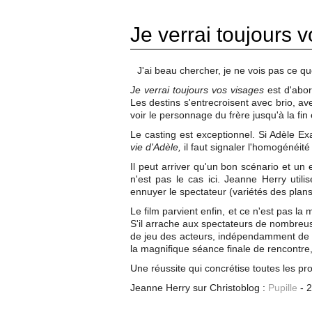
Je verrai toujours 
J'ai beau chercher, je ne vois pas ce q
Je verrai toujours vos visages
est d'abor
Les destins s'entrecroisent avec brio, av
voir le personnage du frère jusqu'à la fi
Le casting est exceptionnel. Si Adèle Ex
vie d'Adèle,
il faut signaler l'homogénéité
Il peut arriver qu'un bon scénario et un 
n'est pas le cas ici. Jeanne Herry utili
ennuyer le spectateur (variétés des plans
Le film parvient enfin, et ce n'est pas la 
S'il arrache aux spectateurs de nombreuses
de jeu des acteurs, indépendamment de t
la magnifique séance finale de rencontre,
Une réussite qui concrétise toutes les 
Jeanne Herry sur Christoblog :
Pupille
- 2