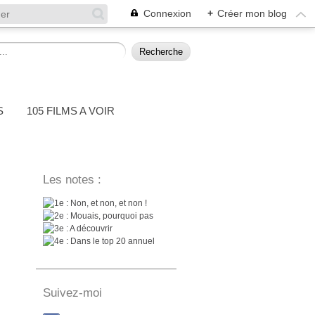
Connexion
+
Créer mon blog
S
105 FILMS A VOIR
Les notes :
: Non, et non, et non !
: Mouais, pourquoi pas
: A découvrir
: Dans le top 20 annuel
Suivez-moi