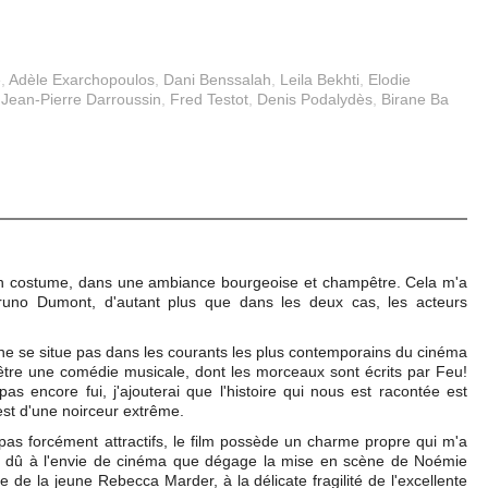
e
,
Adèle Exarchopoulos
,
Dani Benssalah
,
Leila Bekhti
,
Elodie
,
Jean-Pierre Darroussin
,
Fred Testot
,
Denis Podalydès
,
Birane Ba
n costume, dans une ambiance bourgeoise et champêtre. Cela m'a
runo Dumont, d'autant plus que dans les deux cas, les acteurs
e se situe pas dans les courants les plus contemporains du cinéma
d'être une comédie musicale, dont les morceaux sont écrits par Feu!
as encore fui, j'ajouterai que l'histoire qui nous est racontée est
 est d'une noirceur extrême.
pas forcément attractifs, le film possède un charme propre qui m'a
re dû à l'envie de cinéma que dégage la mise en scène de Noémie
 de la jeune Rebecca Marder, à la délicate fragilité de l'excellente