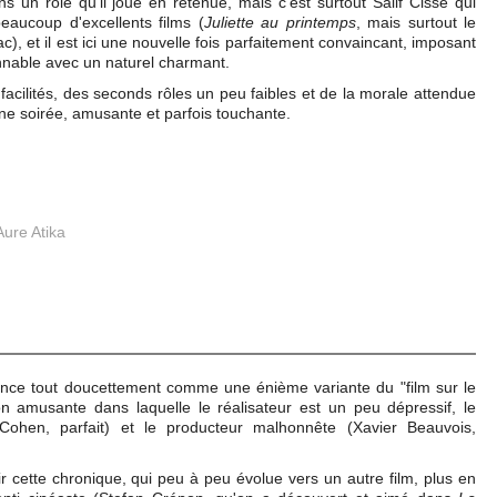
s un rôle qu'il joue en retenue, mais c'est surtout Salif Cissé qui
beaucoup d'excellents films (
Juliette au printemps
, mais surtout le
), et il est ici une nouvelle fois parfaitement convaincant, imposant
nnable avec un naturel charmant.
cilités, des seconds rôles un peu faibles et de la morale attendue
ne soirée, amusante et parfois touchante.
Aure Atika
nce tout doucettement comme une énième variante du "film sur le
on amusante dans laquelle le réalisateur est un peu dépressif, le
Cohen, parfait) et le producteur malhonnête (Xavier Beauvois,
ir cette chronique, qui peu à peu évolue vers un autre film, plus en