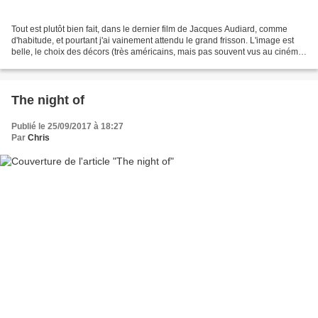
Tout est plutôt bien fait, dans le dernier film de Jacques Audiard, comme
d'habitude, et pourtant j'ai vainement attendu le grand frisson. L'image est
belle, le choix des décors (très américains, mais pas souvent vus au cinéma)
est parfait, la reconstitution...
The night of
Publié le 25/09/2017 à 18:27
Par
Chris