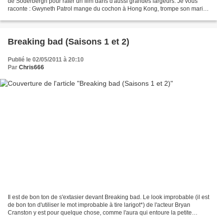
de Soderbergh pour rater un film dans d'aussi grandes largeurs. Je vous
raconte : Gwyneth Patrol mange du cochon à Hong Kong, trompe son mari et
meurt. Matt Damon prend un air...
Breaking bad (Saisons 1 et 2)
Publié le 02/05/2011 à 20:10
Par
Chris666
Il est de bon ton de s'extasier devant Breaking bad. Le look improbable (il est
de bon ton d'utiliser le mot improbable à tire larigot*) de l'acteur Bryan
Cranston y est pour quelque chose, comme l'aura qui entoure la petite