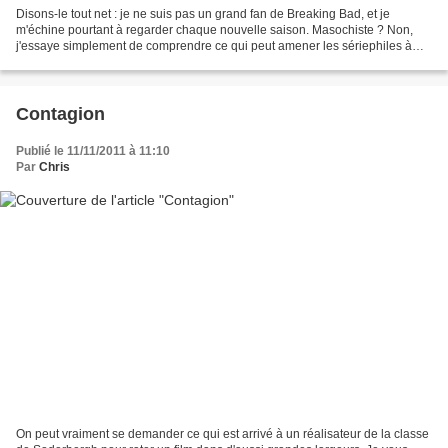
Disons-le tout net : je ne suis pas un grand fan de Breaking Bad, et je
m'échine pourtant à regarder chaque nouvelle saison. Masochiste ? Non,
j'essaye simplement de comprendre ce qui peut amener les sériephiles à
intégrer la fantaisie de Vince Gilligan...
Contagion
Publié le 11/11/2011 à 11:10
Par
Chris
On peut vraiment se demander ce qui est arrivé à un réalisateur de la classe