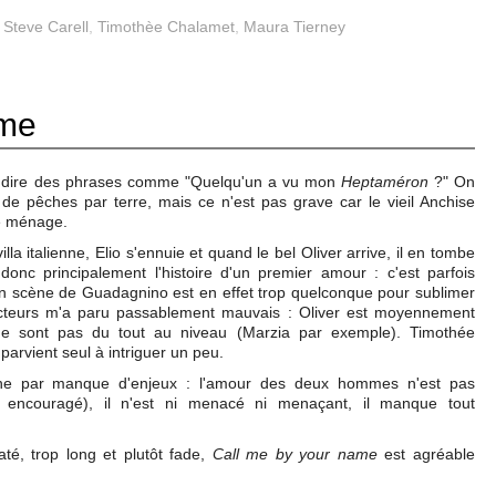
,
Steve Carell
,
Timothèe Chalamet
,
Maura Tierney
ame
t de dire des phrases comme "Quelqu'un a vu mon
Heptaméron
?" On
 de pêches par terre, mais ce n'est pas grave car le vieil Anchise
le ménage.
villa italienne, Elio s'ennuie et quand le bel Oliver arrive, il en tombe
donc principalement l'histoire d'un premier amour : c'est parfois
en scène de Guadagnino est en effet trop quelconque pour sublimer
 acteurs m'a paru passablement mauvais : Oliver est moyennement
 ne sont pas du tout au niveau (Marzia par exemple). Timothée
arvient seul à intriguer un peu.
éche par manque d'enjeux : l'amour des deux hommes n'est pas
e encouragé), il n'est ni menacé ni menaçant, il manque tout
é, trop long et plutôt fade,
Call me by your name
est agréable