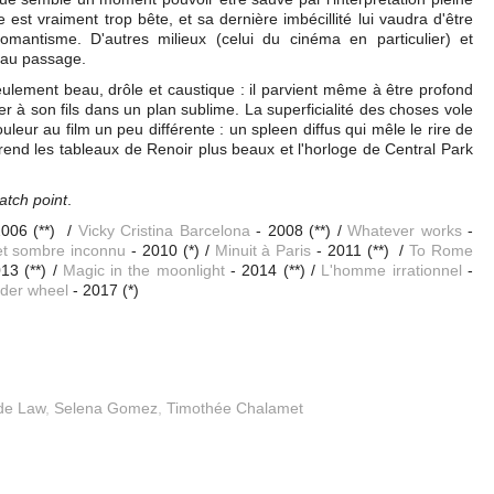
est vraiment trop bête, et sa dernière imbécillité lui vaudra d'être
mantisme. D'autres milieux (celui du cinéma en particulier) et
 au passage.
ulement beau, drôle et caustique : il parvient même à être profond
ier à son fils dans un plan sublime. La superficialité des choses vole
eur au film un peu différente : un spleen diffus qui mêle le rire de
i rend les tableaux de Renoir plus beaux et l'horloge de Central Park
atch point
.
006 (**) /
Vicky Cristina Barcelona
- 2008 (**) /
Whatever works
-
 et sombre inconnu
- 2010 (*) /
Minuit à Paris
- 2011 (**) /
To Rome
13 (**) /
Magic in the moonlight
- 2014 (**) /
L'homme irrationnel
-
der wheel
- 2017 (*)
de Law
,
Selena Gomez
,
Timothée Chalamet