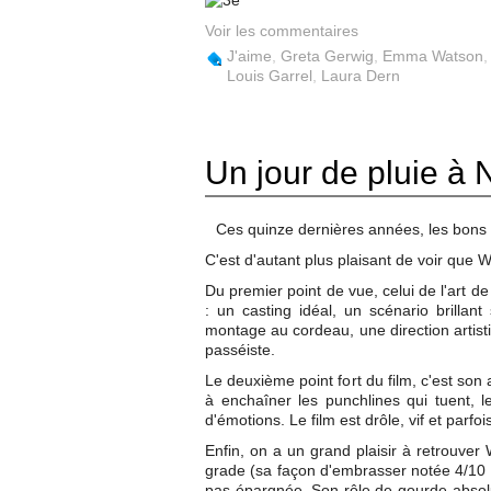
Voir les commentaires
J'aime
,
Greta Gerwig
,
Emma Watson
Louis Garrel
,
Laura Dern
Un jour de pluie à
Ces quinze dernières années, les bons A
C'est d'autant plus plaisant de voir que W
Du premier point de vue, celui de l'art de
: un casting idéal, un scénario brilla
montage au cordeau, une direction artisti
passéiste.
Le deuxième point fort du film, c'est son
à enchaîner les punchlines qui tuent, l
d'émotions. Le film est drôle, vif et parfoi
Enfin, on a un grand plaisir à retrouv
grade (sa façon d'embrasser notée 4/10 e
pas épargnée. Son rôle de gourde absolu