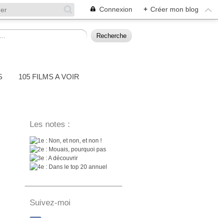
Connexion
+
Créer mon blog
S
105 FILMS A VOIR
Les notes :
: Non, et non, et non !
: Mouais, pourquoi pas
: A découvrir
: Dans le top 20 annuel
Suivez-moi