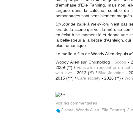
d'emphase d'Elle Fanning, mais non, elle 
larguée dans la calèche, comble du ro
personnages sont sensiblement moqués
Un jour de pluie à New-York
n'est pas se
lors de la scène qui voit la mère se conf
en éclat à se moment-là et donne une coul
la belle-soeur à la bêtise d'Ashleigh, qu
plus romantique.
Le meilleur film de Woody Allen depuis
M
Woody Allen sur Christoblog :
Scoop
- 2
2009 (**) /
Vous allez rencontrer un bel
with love
- 2012 (**) /
Blue Jasmine
- 20
2015 (***) /
Cafe society
- 2016 (**) /
Won
Voir les commentaires
J'aime
,
Woody Allen
,
Elle Fanning
,
Ju