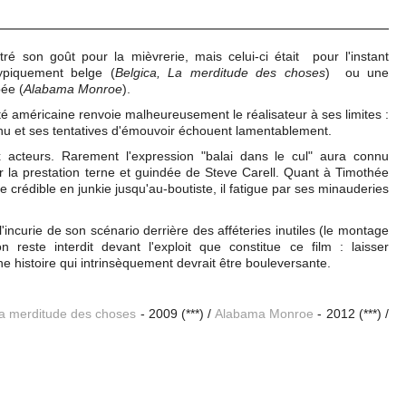
é son goût pour la mièvrerie, mais celui-ci était pour l'instant
ypiquement belge (
Belgica, La merditude des choses
) ou une
ée (
Alabama Monroe
).
té américaine renvoie malheureusement le réalisateur à ses limites :
nu et ses tentatives d'émouvoir échouent lamentablement.
x acteurs. Rarement l'expression "balai dans le cul" aura connu
par la prestation terne et guindée de Steve Carell. Quant à Timothée
 crédible en junkie jusqu'au-boutiste, il fatigue par ses minauderies
incurie de son scénario derrière des afféteries inutiles (le montage
n reste interdit devant l'exploit que constitue ce film : laisser
e histoire qui intrinsèquement devrait être bouleversante.
a merditude des choses
- 2009 (***) /
Alabama Monroe
- 2012 (***) /