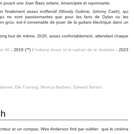
en jouant une Joan Baez solaire, émancipée et rayonnante.
ilm finalement assez inoffensif (Woody Guthrie, Johnny Cash), qui
s qui ne sont passionnantes que pour les fans de Dylan ou les
en gros, est-il convenable de jouer de la guitare électrique dans un
z long tout de même, 2h20, assez confortablement, attendant chaque
ns 66
- 2019 (**) /
Indiana Jones et le cadran de la destinée
- 2023
alamet
,
Elle Fanning
,
Monica Barbaro
,
Edward Norton
ch
porteur et un compas, Wes Anderson finit par oublier que le cinéma