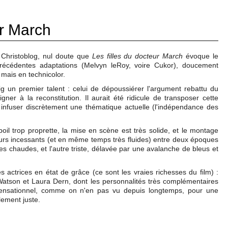
ur March
 Christoblog, nul doute que
Les filles du docteur March
évoque le
 précédentes adaptations (Melvyn leRoy, voire Cukor), doucement
 mais en technicolor.
g un premier talent : celui de dépoussiérer l'argument rebattu du
er à la reconstitution. Il aurait été ridicule de transposer cette
 infuser discrètement une thématique actuelle (l'indépendance des
poil trop proprette, la mise en scène est très solide, et le montage
tours incessants (et en même temps très fluides) entre deux époques
es chaudes, et l'autre triste, délavée par une avalanche de bleus et
s actrices en état de grâce (ce sont les vraies richesses du film) :
tson et Laura Dern, dont les personnalités très complémentaires
t sensationnel, comme on n'en pas vu depuis longtemps, pour une
ement juste.