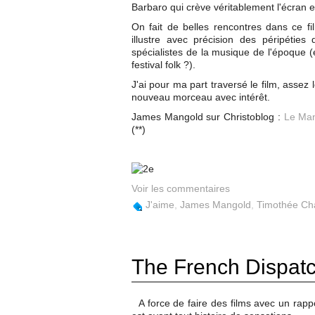
Barbaro qui crève véritablement l'écran 
On fait de belles rencontres dans ce f
illustre avec précision des péripétie
spécialistes de la musique de l'époque (
festival folk ?).
J'ai pour ma part traversé le film, asse
nouveau morceau avec intérêt.
James Mangold sur Christoblog :
Le Ma
(**)
Voir les commentaires
J'aime
,
James Mangold
,
Timothée Ch
The French Dispat
A force de faire des films avec un rap