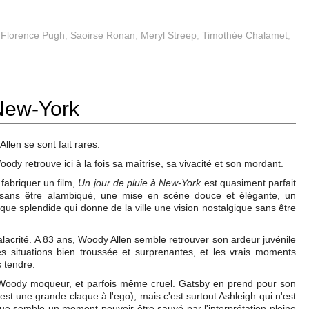
,
Florence Pugh
,
Saoirse Ronan
,
Meryl Streep
,
Timothée Chalamet
,
 New-York
llen se sont fait rares.
oody retrouve ici à la fois sa maîtrise, sa vivacité et son mordant.
 fabriquer un film,
Un jour de pluie à New-York
est quasiment parfait
nt sans être alambiqué, une mise en scène douce et élégante, un
que splendide qui donne de la ville une vision nostalgique sans être
 alacrité. A 83 ans, Woody Allen semble retrouver son ardeur juvénile
es situations bien troussée et surprenantes, et les vrais moments
s tendre.
er Woody moqueur, et parfois même cruel. Gatsby en prend pour son
st une grande claque à l'ego), mais c'est surtout Ashleigh qui n'est
e semble un moment pouvoir être sauvé par l'interprétation pleine