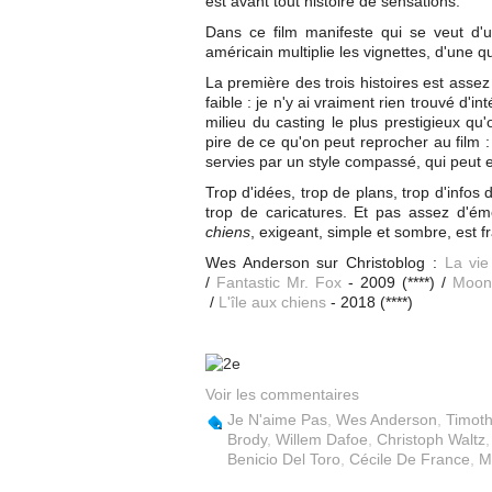
est avant tout histoire de sensations.
Dans ce film manifeste qui se veut d'
américain multiplie les vignettes, d'une qu
La première des trois histoires est asse
faible : je n'y ai vraiment rien trouvé d
milieu du casting le plus prestigieux qu'
pire de ce qu'on peut reprocher au film
servies par un style compassé, qui peut 
Trop d'idées, trop de plans, trop d'infos 
trop de caricatures. Et pas assez d'ém
chiens
, exigeant, simple et sombre, est f
Wes Anderson sur Christoblog :
La vie
/
Fantastic Mr. Fox
- 2009 (****) /
Moon
/
L'île aux chiens
- 2018 (****)
Voir les commentaires
Je N'aime Pas
,
Wes Anderson
,
Timot
Brody
,
Willem Dafoe
,
Christoph Waltz
Benicio Del Toro
,
Cécile De France
,
M