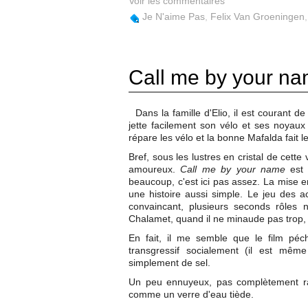
Voir les commentaires
Je N'aime Pas
,
Felix Van Groeningen
Call me by your n
Dans la famille d'Elio, il est couran
jette facilement son vélo et ses noyaux
répare les vélo et la bonne Mafalda fait 
Bref, sous les lustres en cristal de cette 
amoureux.
Call me by your name
est 
beaucoup, c'est ici pas assez. La mise 
une histoire aussi simple. Le jeu des
convaincant, plusieurs seconds rôles
Chalamet, quand il ne minaude pas trop, p
En fait, il me semble que le film p
transgressif socialement (il est mêm
simplement de sel.
Un peu ennuyeux, pas complètement rat
comme un verre d'eau tiède.