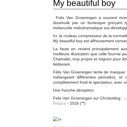
My beautiful boy
Felix Van Groeningen a souvent montr
dissimulé par un burlesque grinçant t
mélancolie mélodramatique sur-développ
Ici, le rouleau compresseur de la normali
My beautiful boy
est affreusement conve
La faute en revient principalement au
meilleure illustration que celle fournie 
Chamalet, trop propre et mignon pour être
tiédasses.
Félix Van Groeningen tente de masquer l'
mélangeant différentes périodes), et o
complètement froid le spectateur, avec un
Une franche déception.
Felix Van Groeningen sur Christoblog :
L
Belgica
- 2016 (**)