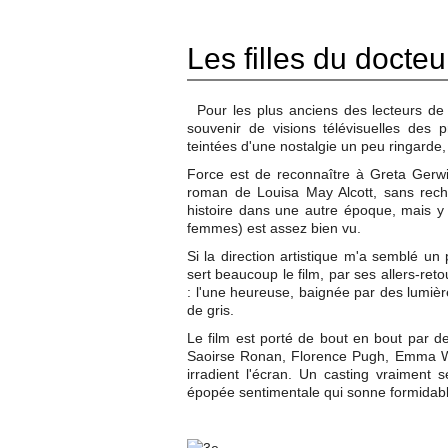
Les filles du docte
Pour les plus anciens des lecteurs de
souvenir de visions télévisuelles des
teintées d'une nostalgie un peu ringarde,
Force est de reconnaître à Greta Gerwi
roman de Louisa May Alcott, sans rechign
histoire dans une autre époque, mais y
femmes) est assez bien vu.
Si la direction artistique m'a semblé un 
sert beaucoup le film, par ses allers-re
: l'une heureuse, baignée par des lumièr
de gris.
Le film est porté de bout en bout par de
Saoirse Ronan, Florence Pugh, Emma Wa
irradient l'écran. Un casting vraimen
épopée sentimentale qui sonne formidabl