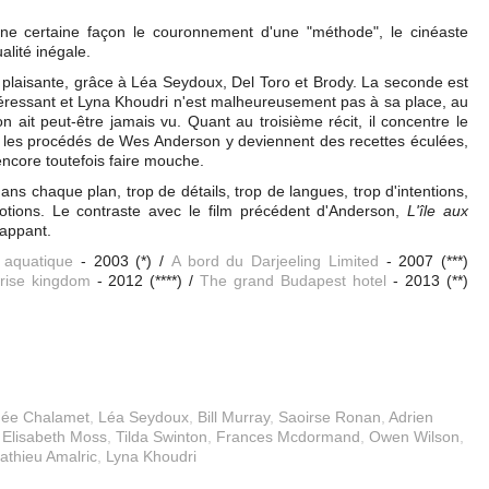
une certaine façon le couronnement d'une "méthode", le cinéaste
alité inégale.
z plaisante, grâce à Léa Seydoux, Del Toro et Brody. La seconde est
'intéressant et Lyna Khoudri n'est malheureusement pas à sa place, au
on ait peut-être jamais vu. Quant au troisième récit, il concentre le
 : les procédés de Wes Anderson y deviennent des recettes éculées,
encore toutefois faire mouche.
dans chaque plan, trop de détails, trop de langues, trop d'intentions,
otions. Le contraste avec le film précédent d'Anderson,
L'île aux
rappant.
 aquatique
- 2003 (*) /
A bord du Darjeeling Limited
- 2007 (***)
rise kingdom
- 2012 (****) /
The grand Budapest hotel
- 2013 (**)
hée Chalamet
,
Léa Seydoux
,
Bill Murray
,
Saoirse Ronan
,
Adrien
,
Elisabeth Moss
,
Tilda Swinton
,
Frances Mcdormand
,
Owen Wilson
,
athieu Amalric
,
Lyna Khoudri