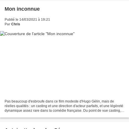
Mon inconnue
Publié le 14/03/2021 à 19:21
Par
Chris
Pas beaucoup d'esbroufe dans ce film modeste d'Hugo Gélin, mais de
réelles qualités : un casting et une direction d'acteur parfaits, et une légèreté
dynamique assez rare dans la comédie française. Du point de vue casting,
François Civil est vraiment très...