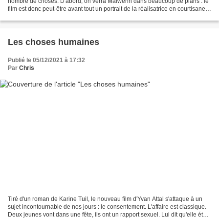
nombre de choses. D'abord, on verra Maïwenn dans beaucoup de plans : le
film est donc peut-être avant tout un portrait de la réalisatrice en courtisane.
Deuxièmement, on va passer...
Les choses humaines
Publié le 05/12/2021 à 17:32
Par
Chris
Tiré d'un roman de Karine Tuil, le nouveau film d'Yvan Attal s'attaque à un
sujet incontournable de nos jours : le consentement. L'affaire est classique.
Deux jeunes vont dans une fête, ils ont un rapport sexuel. Lui dit qu'elle était