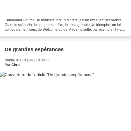
Emmanuel Courcol, le réalisateur d'En fanfare, est un excellent scénariste.
Outre le scénario de son premier film, le très agréable Un triomphe, on lui
doit également ceux de Welcome ou de Mademoiselle, par exemple. Il y a
dans son écriture une sécheresse,...
De grandes espérances
Publié le 16/11/2023 à 19:06
Par
Chris