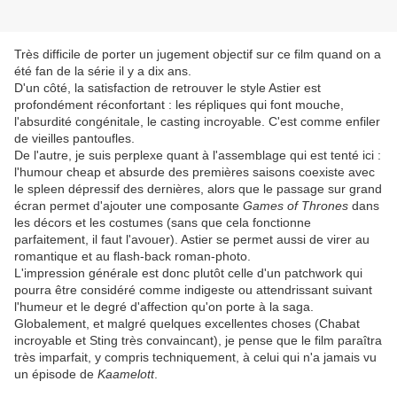
Très difficile de porter un jugement objectif sur ce film quand on a
été fan de la série il y a dix ans.
D'un côté, la satisfaction de retrouver le style Astier est
profondément réconfortant : les répliques qui font mouche,
l'absurdité congénitale, le casting incroyable. C'est comme enfiler
de vieilles pantoufles.
De l'autre, je suis perplexe quant à l'assemblage qui est tenté ici :
l'humour cheap et absurde des premières saisons coexiste avec
le spleen dépressif des dernières, alors que le passage sur grand
écran permet d'ajouter une composante
Games of Thrones
dans
les décors et les costumes (sans que cela fonctionne
parfaitement, il faut l'avouer). Astier se permet aussi de virer au
romantique et au flash-back roman-photo.
L'impression générale est donc plutôt celle d'un patchwork qui
pourra être considéré comme indigeste ou attendrissant suivant
l'humeur et le degré d'affection qu'on porte à la saga.
Globalement, et malgré quelques excellentes choses (Chabat
incroyable et Sting très convaincant), je pense que le film paraîtra
très imparfait, y compris techniquement, à celui qui n'a jamais vu
un épisode de
Kaamelott
.