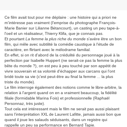
Ce film avait tout pour me déplaire : une histoire qui a priori ne
m'intéresse pas vraiment (l'emprise du photographe François-
Marie Banier sur Lilianne Bétancourt), un casting un peu tape-à-
l'oeil et un réalisateur, Thierry Klifa, que je connais pas.
Et pourtant
La femme la plus riche du monde
s'avère être un bon
film, qui mêle avec subtilité la comédie caustique à l'étude de
caractère, en flirtant avec le mélodrame familial.
En effet, si on rit d'abord de la crédulité du personnage joué à la
perfection par Isabelle Huppert (ne serait-ce pas la femme la plus
bête du monde ?), on est peu à peu touché par son appétit de
vivre souverain et sa volonté d'échapper aux carcans qui l'ont
bridé toute sa vie (c'est peut-être au final la femme ... la plus
triste du monde).
Le film interroge également des notions comme le libre-arbitre, la
relation à l'argent quand on en a vraiment beaucoup, la fidélité
filiale (formidable Marina Fois) et professionnelle (Raphaël
Personnaz, très juste).
Tout cela est intéressant mais le film ne serait pas aussi plaisant
sans l'interprétation XXL de Laurent Lafitte, jamais aussi bon que
quand il joue les salauds séduisants, dans un registre qui
rappelle un peu sa performance en Bernard Tapie.