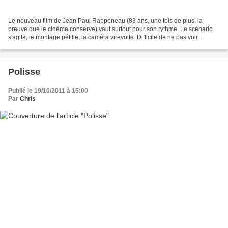
Le nouveau film de Jean Paul Rappeneau (83 ans, une fois de plus, la
preuve que le cinéma conserve) vaut surtout pour son rythme. Le scénario
s'agite, le montage pétille, la caméra virevolte. Difficile de ne pas voir
cependant ce que le film a d'artificiel...
Polisse
Publié le 19/10/2011 à 15:00
Par
Chris