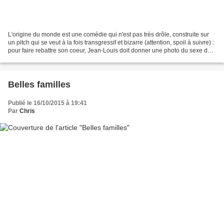
L'origine du monde est une comédie qui n'est pas très drôle, construite sur
un pitch qui se veut à la fois transgressif et bizarre (attention, spoil à suivre) :
pour faire rebattre son coeur, Jean-Louis doit donner une photo du sexe de
sa mère à une guérisseuse....
Belles familles
Publié le 16/10/2015 à 19:41
Par
Chris