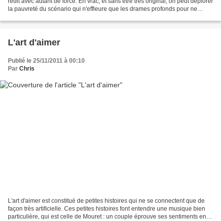
redit avec autant de force. En vrac, et sans être très original, on peut déplorer
la pauvreté du scénario qui n'effleure que les drames profonds pour ne
s'intéresser qu'aux...
L'art d'aimer
Publié le 25/11/2011 à 00:10
Par
Chris
L'art d'aimer est constitué de petites histoires qui ne se connectent que de
façon très artificielle. Ces petites histoires font entendre une musique bien
particulière, qui est celle de Mouret : un couple éprouve ses sentiments en