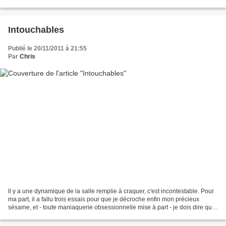
tentant un adultère...
Intouchables
Publié le 20/11/2011 à 21:55
Par
Chris
ll y a une dynamique de la salle remplie à craquer, c'est incontestable. Pour
ma part, il a fallu trois essais pour que je décroche enfin mon précieux
sésame, et - toute maniaquerie obsessionnelle mise à part - je dois dire que
plus j'échouais à voir...