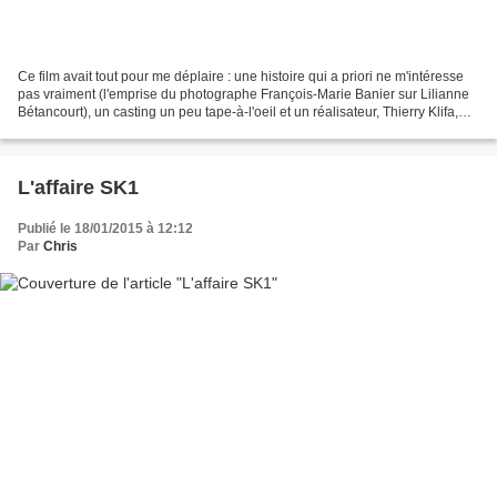
Ce film avait tout pour me déplaire : une histoire qui a priori ne m'intéresse
pas vraiment (l'emprise du photographe François-Marie Banier sur Lilianne
Bétancourt), un casting un peu tape-à-l'oeil et un réalisateur, Thierry Klifa,
que je connais pas....
L'affaire SK1
Publié le 18/01/2015 à 12:12
Par
Chris