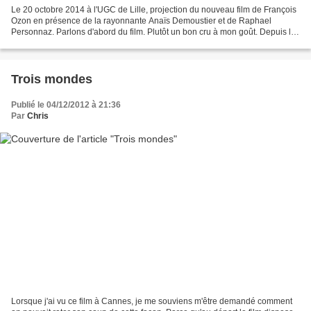
Le 20 octobre 2014 à l'UGC de Lille, projection du nouveau film de François
Ozon en présence de la rayonnante Anaïs Demoustier et de Raphael
Personnaz. Parlons d'abord du film. Plutôt un bon cru à mon goût. Depuis le
début de sa carrière, Ozon semble...
Trois mondes
Publié le 04/12/2012 à 21:36
Par
Chris
Lorsque j'ai vu ce film à Cannes, je me souviens m'être demandé comment