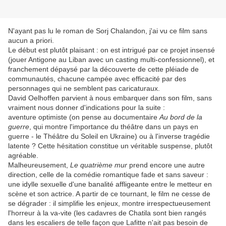
N'ayant pas lu le roman de Sorj Chalandon, j'ai vu ce film sans
aucun a priori.
Le début est plutôt plaisant : on est intrigué par ce projet insensé
(jouer Antigone au Liban avec un casting multi-confessionnel), et
franchement dépaysé par la découverte de cette pléiade de
communautés, chacune campée avec efficacité par des
personnages qui ne semblent pas caricaturaux.
David Oelhoffen parvient à nous embarquer dans son film, sans
vraiment nous donner d'indications pour la suite :
aventure optimiste (on pense au documentaire
Au bord de la
guerre
, qui montre l'importance du théâtre dans un pays en
guerre - le Théâtre du Soleil en Ukraine) ou à l'inverse tragédie
latente ? Cette hésitation constitue un véritable suspense, plutôt
agréable.
Malheureusement,
Le quatrième mur
prend encore une autre
direction, celle de la comédie romantique fade et sans saveur :
une idylle sexuelle d'une banalité affligeante entre le metteur en
scène et son actrice. A partir de ce tournant, le film ne cesse de
se dégrader : il simplifie les enjeux, montre irrespectueusement
l'horreur à la va-vite (les cadavres de Chatila sont bien rangés
dans les escaliers de telle façon que Lafitte n'ait pas besoin de