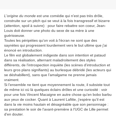
L'origine du monde
est une comédie qui n'est pas très drôle,
construite sur un pitch qui se veut à la fois transgressif et bizarre
(attention, spoil à suivre) : pour faire rebattre son coeur, Jean-
Louis doit donner une photo du sexe de sa mère à une
guérisseuse.
Toutes les péripéties qu'on voit à l'écran ne sont que des
saynètes qui progressent lourdement vers le but ultime que j'ai
énoncé en introduction.
Le film est globalement indigeste dans son intention et pataud
dans sa réalisation, alternant maladroitement des styles
différents, de l'introspection inquiète (les scènes d'introduction et
leurs gros plans signifiants) au burlesque débridé (les acteurs qui
se déshabillent), sans que l'amalgame ne prenne jamais
vraiment.
Si l'ensemble ne tient que moyennement la route, il subsiste tout
de même ici où là quelques éclairs drôles et une curiosité : voir
pour une fois Vincent Macaigne en autre chose qu'en bobo barbu
aux yeux de cocker. Quant à Laurent Lafitte, j'espère qu'il est
dans la vie moins hautain et désagréable que son personnage :
sa prestation le soir de l'avant-première à l'UGC de Lille permet
d'en douter.