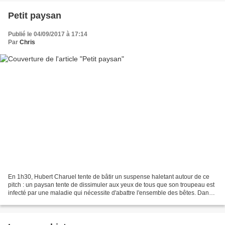
Petit paysan
Publié le 04/09/2017 à 17:14
Par
Chris
En 1h30, Hubert Charuel tente de bâtir un suspense haletant autour de ce
pitch : un paysan tente de dissimuler aux yeux de tous que son troupeau est
infecté par une maladie qui nécessite d'abattre l'ensemble des bêtes. Dans
la première partie du film,...