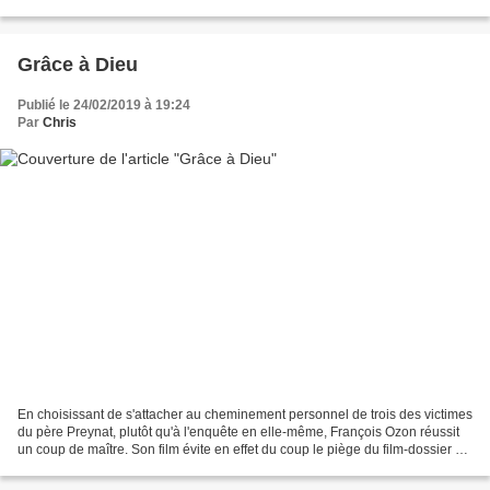
d'humour décalé et de comédie romantique...
Grâce à Dieu
Publié le 24/02/2019 à 19:24
Par
Chris
En choisissant de s'attacher au cheminement personnel de trois des victimes
du père Preynat, plutôt qu'à l'enquête en elle-même, François Ozon réussit
un coup de maître. Son film évite en effet du coup le piège du film-dossier et
celui du film à charge...