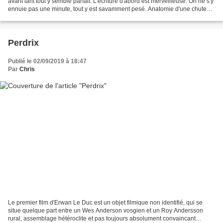
avant tant tout y semble parfait. L'écriture d'abord est merveilleuse. On ne s'y
ennuie pas une minute, tout y est savamment pesé. Anatomie d'une chute
est d'une finesse ahurissante...
Perdrix
Publié le 02/09/2019 à 18:47
Par
Chris
Le premier film d'Erwan Le Duc est un objet filmique non identifié, qui se
situe quelque part entre un Wes Anderson vosgien et un Roy Andersson
rural, assemblage hétéroclite et pas toujours absolument convaincant