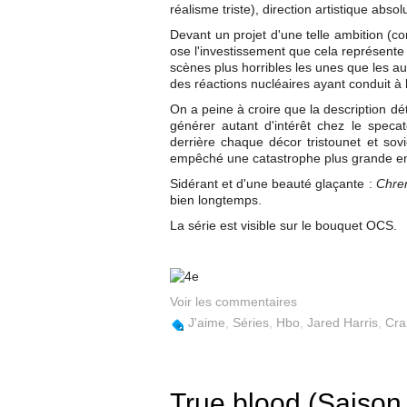
réalisme triste), direction artistique abs
Devant un projet d'une telle ambition (c
ose l'investissement que cela représente
scènes plus horribles les unes que les au
des réactions nucléaires ayant conduit à l
On a peine à croire que la description dé
générer autant d'intérêt chez le specat
derrière chaque décor tristounet et sov
empêché une catastrophe plus grande enc
Sidérant et d'une beauté glaçante :
Chre
bien longtemps.
La série est visible sur le bouquet OCS.
Voir les commentaires
J'aime
,
Séries
,
Hbo
,
Jared Harris
,
Cra
True blood (Saison