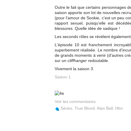
Outre le fait que certains personnages d
saison apporte son lot de nouvelles recru
(pour l'amour de Sookie, c'est un peu com
rapport sexuel, puisqu'elle est décédé
blessures. Quelle idée de sadique !
Les seconds rôles se révèlent également d'u
L'épisode 10 est franchement incroyable
superbement réalisée. Le nombre d'incur
de grands moments à venir (d'autres créatu
sur un
cliffhanger
redoutable.
Vivement la saison 3.
Saison 1
Voir les commentaires
Séries
,
True Blood
,
Alan Ball
,
Hbo