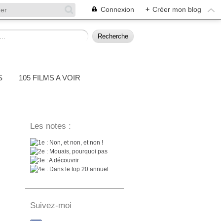
Connexion
+
Créer mon blog
S
105 FILMS A VOIR
Les notes :
: Non, et non, et non !
: Mouais, pourquoi pas
: A découvrir
: Dans le top 20 annuel
Suivez-moi