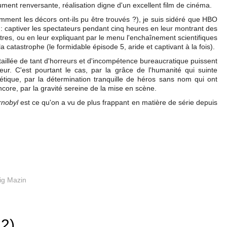
olument renversante, réalisation digne d'un excellent film de cinéma.
omment les décors ont-ils pu être trouvés ?), je suis sidéré que HBO
 : captiver les spectateurs pendant cinq heures en leur montrant des
tres, ou en leur expliquant par le menu l'enchaînement scientifiques
a catastrophe (le formidable épisode 5, aride et captivant à la fois).
taillée de tant d'horreurs et d'incompétence bureaucratique puissent
eur. C'est pourtant le cas, par la grâce de l'humanité qui suinte
iétique, par la détermination tranquille de héros sans nom qui ont
ore, par la gravité sereine de la mise en scène.
rnobyl
est ce qu'on a vu de plus frappant en matière de série depuis
ig Mazin
 2)