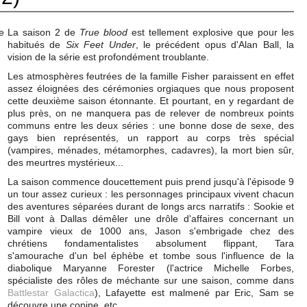
La saison 2 de
True blood
est tellement explosive que pour les
habitués de
Six Feet Under
, le précédent opus d'Alan Ball, la
vision de la série est profondément troublante.
Les atmosphères feutrées de la famille Fisher paraissent en effet
assez éloignées des cérémonies orgiaques que nous proposent
cette deuxième saison étonnante. Et pourtant, en y regardant de
plus près, on ne manquera pas de relever de nombreux points
communs entre les deux séries : une bonne dose de sexe, des
gays bien représentés, un rapport au corps très spécial
(vampires, ménades, métamorphes, cadavres), la mort bien sûr,
des meurtres mystérieux...
La saison commence doucettement puis prend jusqu'à l'épisode 9
un tour assez curieux : les personnages principaux vivent chacun
des aventures séparées durant de longs arcs narratifs : Sookie et
Bill vont à Dallas démêler une drôle d'affaires concernant un
vampire vieux de 1000 ans, Jason s'embrigade chez des
chrétiens fondamentalistes absolument flippant, Tara
s'amourache d'un bel éphèbe et tombe sous l'influence de la
diabolique Maryanne Forester (l'actrice Michelle Forbes,
spécialiste des rôles de méchante sur une saison, comme dans
Battlestar Galactica
), Lafayette est malmené par Eric, Sam se
découvre une copine, etc...