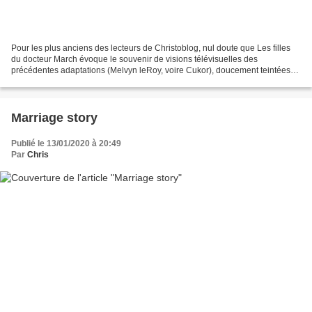
Pour les plus anciens des lecteurs de Christoblog, nul doute que Les filles
du docteur March évoque le souvenir de visions télévisuelles des
précédentes adaptations (Melvyn leRoy, voire Cukor), doucement teintées
d'une nostalgie un peu ringarde, mais...
Marriage story
Publié le 13/01/2020 à 20:49
Par
Chris