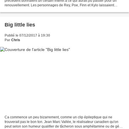
précédent donnaient un certain intérêt à ce qui aurait pu passer pour un
renouvellement. Les personnages de Rey, Poe, Finn et Kylo laissaient
augurer un rajeunissement des thématiques....
Big little lies
Publié le 07/12/2017 à 19:30
Par
Chris
Ca commence un peu bizarrement, comme un clip épileptique qui ne
trouverait pas le bon ton. Jean Marc Vallée, le réalisateur canadien qu'on
peut selon son humeur qualifier de tâcheron sous amphétamine ou de génie