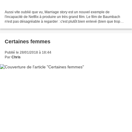
Aussi vite oublié que vu, Marriage story est un nouvel exemple de
l'incapacité de Netflix à produire un très grand film. Le film de Baumbach
n'est pas désagréable à regarder : c'est plutôt bien enlevé (bien que trop
long), les acteurs sont formidables,...
Certaines femmes
Publié le 28/01/2018 à 18:44
Par
Chris