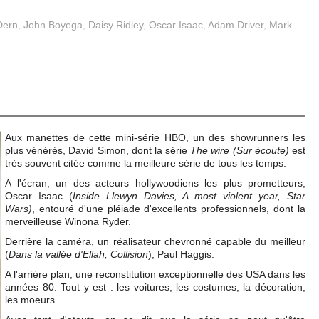
Dern
,
John Boyega
,
Daisy Ridley
,
Oscar Isaac
,
Adam Driver
,
Mark
Aux manettes de cette mini-série HBO, un des showrunners les
plus vénérés, David Simon, dont la série
The wire (Sur écoute)
est
très souvent citée comme la meilleure série de tous les temps.
A l'écran, un des acteurs hollywoodiens les plus prometteurs,
Oscar Isaac (
Inside Llewyn Davies, A most violent year, Star
Wars)
, entouré d'une pléiade d'excellents professionnels, dont la
merveilleuse Winona Ryder.
Derrière la caméra, un réalisateur chevronné capable du meilleur
(
Dans la vallée d'Ellah, Collision
), Paul Haggis.
A l'arrière plan, une reconstitution exceptionnelle des USA dans les
années 80. Tout y est : les voitures, les costumes, la décoration,
les moeurs.