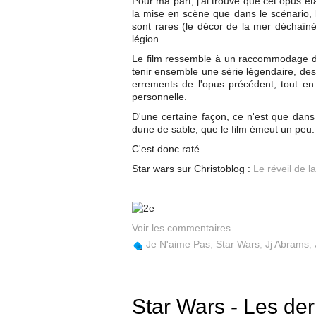
Pour ma part, j'ai trouvé que cet opus 
la mise en scène que dans le scénario, l
sont rares (le décor de la mer déchaînée
légion.
Le film ressemble à un raccommodage de
tenir ensemble une série légendaire, des 
errements de l'opus précédent, tout en
personnelle.
D'une certaine façon, ce n'est que dans
dune de sable, que le film émeut un peu.
C'est donc raté.
Star wars sur Christoblog :
Le réveil de la
Voir les commentaires
Je N'aime Pas
,
Star Wars
,
Jj Abrams
,
Star Wars - Les dern