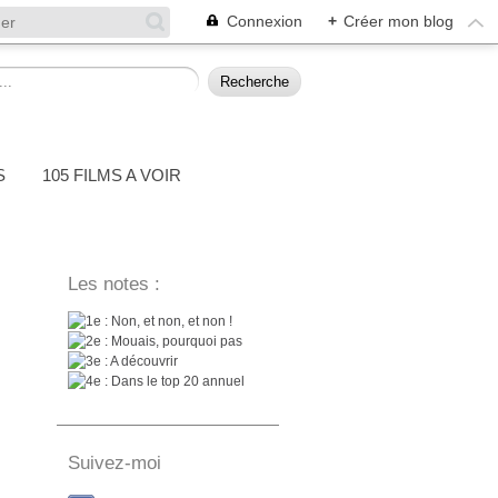
Connexion
+
Créer mon blog
S
105 FILMS A VOIR
Les notes :
: Non, et non, et non !
: Mouais, pourquoi pas
: A découvrir
: Dans le top 20 annuel
Suivez-moi