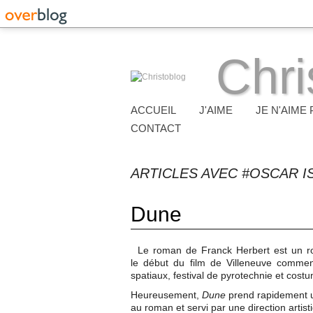
Chri
ACCUEIL
J'AIME
JE N'AIME 
CONTACT
ARTICLES AVEC #OSCAR I
Dune
Le roman de Franck Herbert est un roma
le début du film de Villeneuve com
spatiaux, festival de pyrotechnie et cost
Heureusement,
Dune
prend rapidement un
au roman et servi par une direction artis