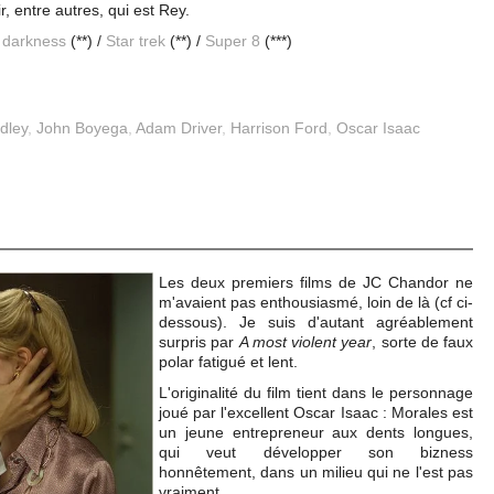
, entre autres, qui est Rey.
o darkness
(**)
/
Star trek
(**) /
Super 8
(***)
dley
,
John Boyega
,
Adam Driver
,
Harrison Ford
,
Oscar Isaac
Les deux premiers films de JC Chandor ne
m'avaient pas enthousiasmé, loin de là (cf ci-
dessous). Je suis d'autant agréablement
surpris par
A most violent year
, sorte de faux
polar fatigué et lent.
L'originalité du film tient dans le personnage
joué par l'excellent Oscar Isaac : Morales est
un jeune entrepreneur aux dents longues,
qui veut développer son bizness
honnêtement, dans un milieu qui ne l'est pas
vraiment.