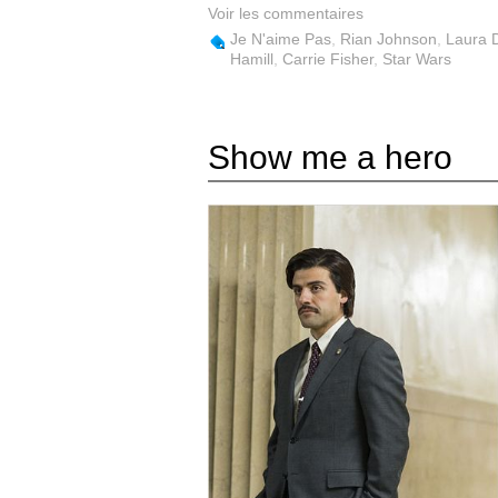
Voir les commentaires
Je N'aime Pas
,
Rian Johnson
,
Laura 
Hamill
,
Carrie Fisher
,
Star Wars
Show me a hero