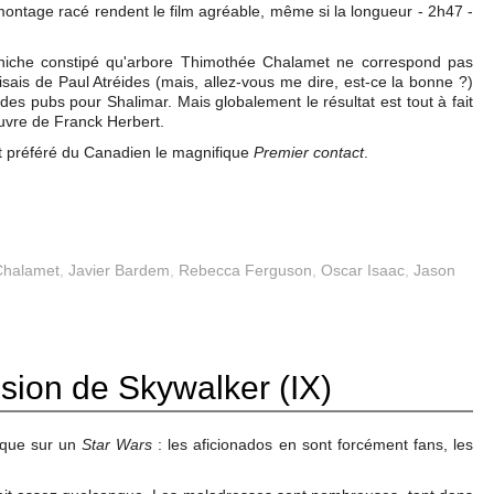
montage racé rendent le film agréable, même si la longueur - 2h47 -
caniche constipé qu'arbore Thimothée Chalamet ne correspond pas
sais de Paul Atréides (mais, allez-vous me dire, est-ce la bonne ?)
des pubs pour Shalimar. Mais globalement le résultat est tout à fait
uvre de Franck Herbert.
nt préféré du Canadien le magnifique
Premier contact
.
Chalamet
,
Javier Bardem
,
Rebecca Ferguson
,
Oscar Isaac
,
Jason
sion de Skywalker (IX)
itique sur un
Star Wars
: les aficionados en sont forcément fans, les