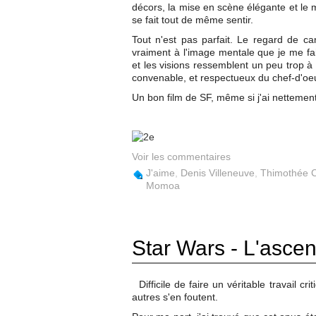
décors, la mise en scène élégante et le 
se fait tout de même sentir.
Tout n'est pas parfait. Le regard de 
vraiment à l'image mentale que je me fai
et les visions ressemblent un peu trop à 
convenable, et respectueux du chef-d'oe
Un bon film de SF, même si j'ai netteme
Voir les commentaires
J'aime
,
Denis Villeneuve
,
Thimothée 
Momoa
Star Wars - L'ascen
Difficile de faire un véritable travail cr
autres s'en foutent.