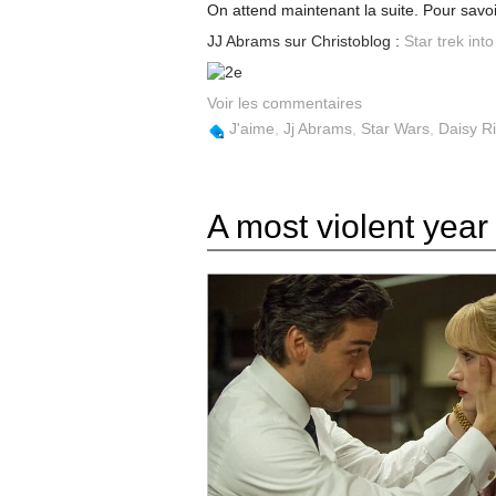
On attend maintenant la suite. Pour savoir
JJ Abrams sur Christoblog :
Star trek int
Voir les commentaires
J'aime
,
Jj Abrams
,
Star Wars
,
Daisy Ri
A most violent year