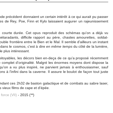
e précédent donnaient un certain intérêt à ce qui aurait pu passer
s de Rey, Poe, Finn et Kylo laissaient augurer un rajeunissement
 courte durée. Cet opus reproduit des schémas qu'on a déjà vu
étaradants, difficile rapport au père, chastes amourettes, soldat-
uble frontière entre le Bien et le Mal. Il semble d'ailleurs un instant
 dans le cosmos, c'est à dire
en même temps
du côté de la lumière,
le plus intéressant.
 pitoyables, les décors bien en-deça de ce qu'a proposé récemment
e complet d'originalité. Malgré les énormes moyens dont dispose la
 qu'on a vu plus inspiré, ne parvient jamais à enthousiasmer, sauf
ons à l'infini dans la caverne. Il assure le boulot de façon tout juste
ndant ces 2h32 de baston galactique et de combats au sabre laser,
s vieux films de cape et d'épée.
 force (VII)
- 2015 (**)