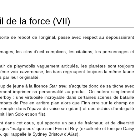
l de la force (VII)
orte de reboot de l'original, passé avec respect au dépoussiérant
ages, les clins d'oeil complices, les citations, les personnages et
'air de playmobils vaguement articulés, les planètes sont toujours
 même voix caverneuse, les bars regroupent toujours la même faune
 par leur originalité.
oup de jeune à la licence
Star trek
, s'acquitte donc de sa tâche avec
lement imprimer sa personnalité au produit. On notera simplement
rboy : une virtuosité incroyable dans certaines scènes de bataille
combats de Poe en arrière plan alors que Finn erre sur le champ de
exemple dans l'épave du vaisseau géant) et des éclairs d'ambiguité
t Han Solo et son fils).
t dans cet opus, qui apporte un peu de fraîcheur, et de diversité
ages "malgré eux" que sont Finn et Rey (excellente et tonique Daisy
 qui rappelle la Sydney Bristow d'
Alias
).