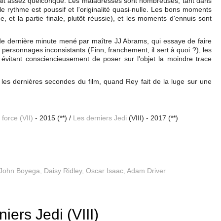
était assez quelconque. Les maladresses sont nombreuses, tant dans
e rythme est poussif et l'originalité quasi-nulle. Les bons moments
, et la partie finale, plutôt réussie), et les moments d'ennuis sont
 dernière minute mené par maître JJ Abrams, qui essaye de faire
personnages inconsistants (Finn, franchement, il sert à quoi ?), les
 évitant consciencieusement de poser sur l'objet la moindre trace
 les dernières secondes du film, quand Rey fait de la luge sur une
 force (VII)
- 2015 (**) /
Les derniers Jedi
(VIII) - 2017 (**)
John Boyega
,
Daisy Ridley
,
Oscar Isaac
,
Adam Driver
iers Jedi (VIII)