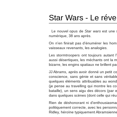
Star Wars - Le révei
Le nouvel opus de
Star wars
est une s
numérique, 38 ans après.
On n'en finirait pas d'énumérer les homm
vaisseaux revenants, les analogies.
Les stormtroopers ont toujours autant l
aussi désertiques, les méchants ont la
bizarre, les engins spatiaux ne brillent pas
JJ Abrams, après avoir donné un petit c
conscience, sans génie et sans véritab
quelques éléments attribuables au wonde
(je pense au travelling qui montre les 
bataille), un sens aigu des décors (par 
dans quelques scènes (dont celle qui réuni
Rien de déshonorant ni d'enthousiasman
politiquement correcte, avec les personn
Ridley, héroïne typiquement Abramsienne,