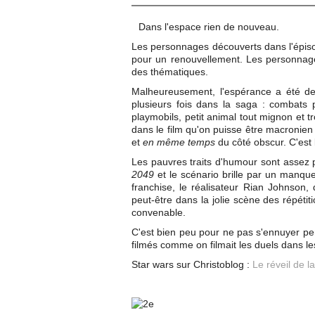
Dans l'espace rien de nouveau.
Les personnages découverts dans l'épisod
pour un renouvellement. Les personnage
des thématiques.
Malheureusement, l'espérance a été de
plusieurs fois dans la saga : combats p
playmobils, petit animal tout mignon et tro
dans le film qu'on puisse être macronien
et
en même temps
du côté obscur. C'est 
Les pauvres traits d'humour sont assez
2049
et le scénario brille par un manqu
franchise, le réalisateur Rian Johnson,
peut-être dans la jolie scène des répétiti
convenable.
C'est bien peu pour ne pas s'ennuyer pe
filmés comme on filmait les duels dans le
Star wars sur Christoblog :
Le réveil de la