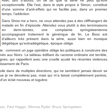
Avec tant d'atouts, on se dit que la série ne peut qu'être
exceptionnelle. Elle l'est, dans le style propre à Simon, constitué
d'une somme d'anti-effets qui ne facilite pas, dans un premier
temps, l'addiction.
Dans
Show me a hero
, ne vous attendez pas à des cliffhangers de
malade en fin d'épisode. Attendez vous plutôt à des terminaisons
en demi-teintes, une complainte springsteenienne
accompagnant trsitement le générique de fin. Le Boss est
d'ailleurs très présent dans la série, aussi bien en musique
diégétique qu'extradiégétique, époque oblige.
ante : comment un juge opiniâtre oblige les politiques à construire des
és aux Noirs. Le tableau édifiant du racisme ordinaire est terrible,
gnes, qui rappellent avec une cruelle acuité les récentes violences
issement de Paris.
toile dans de multiples directions, qui ne semblent jamais devoir se
ue je ne dévoilerai pas, mais qui m'a laissé complètement pantois,
e d'un éclat nouveau et lugubre.
aac
,
Paul Haggis
,
Winona Ryder
,
Bruce Springsteen