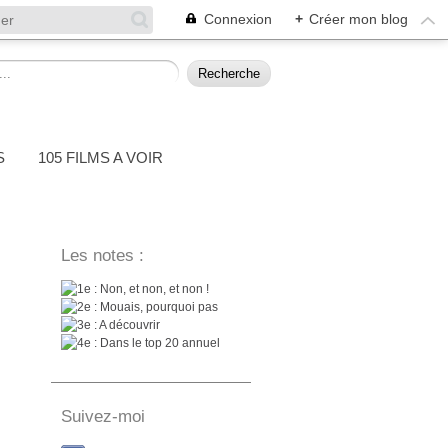
Connexion
+
Créer mon blog
S
105 FILMS A VOIR
Les notes :
: Non, et non, et non !
: Mouais, pourquoi pas
: A découvrir
: Dans le top 20 annuel
Suivez-moi