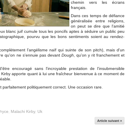
chemin vers les écrans
français.
Dans ces temps de défiance
généralisée entre religions,
on peut se dire que l'amitié
x blanc juif cumule tous les poncifs aptes à séduire un public peu
atographique, pourvu que les bons sentiments soient au rendez-
s complètement l'angélisme naïf qui suinte de son pitch), mais d'un
ître qu'on ne s'ennuie pas devant
Dough
, qu'on y rit franchement et
'être encouragé sans l'incroyable prestation de l'insubmersible
 Kirby apporte quant à lui une fraîcheur bienvenue à ce moment de
réable.
ant parfaitement politiquement correct. Une occasion rare.
Pryce
,
Malachi Kirby
,
Uk
Article suivant »