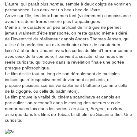
L'autre, qui paraît plus
normal
, semble à deux doigts de vomir en
permanence. Les deux ont un beau bec de lièvre.
Arrivé sur l'île, les deux hommes font (violemment) connaissance
avec trois demi-frères encore plus frappadingues...
Même si le caractère un peu artificiel de l'intrigue ne permet
jamais vraiment d'être transporté, on reste quand même sidéré
de l'inventivité du réalisateur danois Anders Thomas Jensen, qui
utilise à la perfection un extraordinaire décor de sanatorium
laissé à abandon. Jouant avec les codes du film d'horreur comme
avec ceux de la comédie, il parvient à susciter chez nous une
réelle curiosité, qui trouve dans la révélation finale une portée
presque philosophique.
Le film distille tout au long de son déroulement de multiples
indices qui rétrospectivement deviennent signifiants, et
propose plusieurs scènes véritablement bluffante (comme celle
de la cigogne, ou celle du badminton).
Le film prouve la vitalité du cinéma scandinave et danois en
particulier : on reconnaît dans le casting des acteurs vus de
nombreuses fois dans les séries
The killing, Borgen
, ou
Bron
,
ainsi que dans les films de Tobias Lindholm ou Susanne Bier. Une
curiosité.