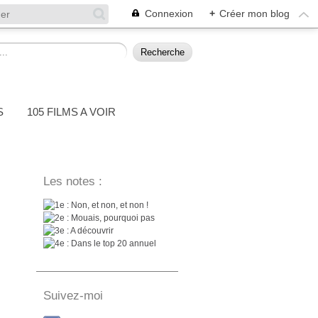
Connexion
+
Créer mon blog
S
105 FILMS A VOIR
Les notes :
: Non, et non, et non !
: Mouais, pourquoi pas
: A découvrir
: Dans le top 20 annuel
Suivez-moi