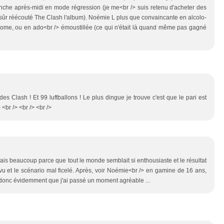
nche après-midi en mode régression (je me<br /> suis retenu d'acheter des
n sûr réécouté The Clash l'album). Noémie L plus que convaincante en alcolo-
t home, ou en ado<br /> émoustillée (ce qui n'était là quand même pas gagné
des Clash ! Et 99 luftballons ! Le plus dingue je trouve c'est que le pari est
 <br /> <br /> <br />
ais beaucoup parce que tout le monde semblait si enthousiaste et le résultat
vu et le scénario mal ficelé. Après, voir Noémie<br /> en gamine de 16 ans,
et donc évidemment que j'ai passé un moment agréable ...