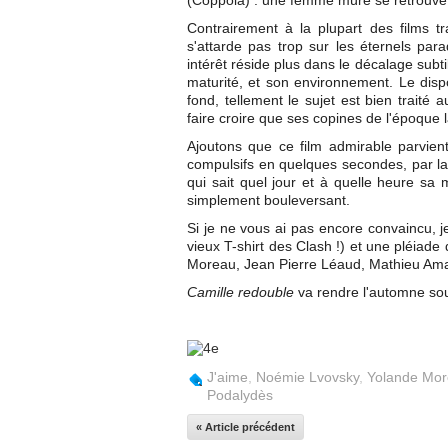
(Coppola) : une femme mûre se retrouve
Contrairement à la plupart des films 
s'attarde pas trop sur les éternels par
intérêt réside plus dans le décalage subt
maturité, et son environnement. Le dispo
fond, tellement le sujet est bien traité
faire croire que ses copines de l'époque 
Ajoutons que ce film admirable parvien
compulsifs en quelques secondes, par la
qui sait quel jour et à quelle heure sa 
simplement bouleversant.
Si je ne vous ai pas encore convaincu, j
vieux T-shirt des Clash !) et une pléiad
Moreau, Jean Pierre Léaud, Mathieu Amalr
Camille redouble
va rendre l'automne sour
J'aime
,
Noémie Lvovsky
,
Yolande Mo
Podalydès
« Article précédent