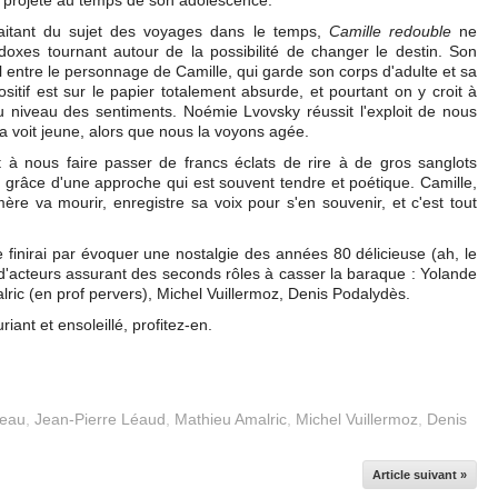
 projeté au temps de son adolescence.
traitant du sujet des voyages dans le temps,
Camille redouble
ne
adoxes tournant autour de la possibilité de changer le destin. Son
il entre le personnage de Camille, qui garde son corps d'adulte et sa
sitif est sur le papier totalement absurde, et pourtant on y croit à
 au niveau des sentiments. Noémie Lvovsky réussit l'exploit de nous
la voit jeune, alors que nous la voyons agée.
t à nous faire passer de francs éclats de rire à de gros sanglots
 grâce d'une approche qui est souvent tendre et poétique. Camille,
mère va mourir, enregistre sa voix pour s'en souvenir, et c'est tout
e finirai par évoquer une nostalgie des années 80 délicieuse (ah, le
e d'acteurs assurant des seconds rôles à casser la baraque : Yolande
ic (en prof pervers), Michel Vuillermoz, Denis Podalydès.
iant et ensoleillé, profitez-en.
reau
,
Jean-Pierre Léaud
,
Mathieu Amalric
,
Michel Vuillermoz
,
Denis
Article suivant »