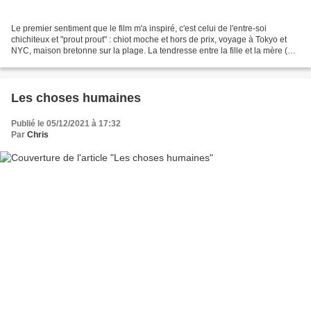
Le premier sentiment que le film m'a inspiré, c'est celui de l'entre-soi
chichiteux et "prout prout" : chiot moche et hors de prix, voyage à Tokyo et
NYC, maison bretonne sur la plage. La tendresse entre la fille et la mère (ou
le manque de tendresse,...
Les choses humaines
Publié le 05/12/2021 à 17:32
Par
Chris