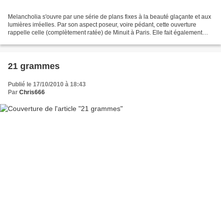
Melancholia s'ouvre par une série de plans fixes à la beauté glaçante et aux
lumières irréelles. Par son aspect poseur, voire pédant, cette ouverture
rappelle celle (complètement ratée) de Minuit à Paris. Elle fait également
penser au long insert cosmo-panthéiste...
21 grammes
Publié le 17/10/2010 à 18:43
Par
Chris666