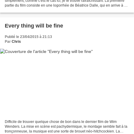
simplement, comme c'est le cas ici, je le trouve rafraîchissant. La première
partie du film consiste en une logorrhée de Béatrice Dalle, qui en arrive à se
saoûler elle-même, sous l'oeil...
Every thing will be fine
Publié le 23/04/2015 à 21:13
Par
Chris
Difficile de trouver quelque chose de bon dans le dernier film de Wim
Wenders. La mise en scène est pachydermique, le montage semble fait à la
tronçonneuse, la musique est une sorte de brouet néo-hitchcockien. La