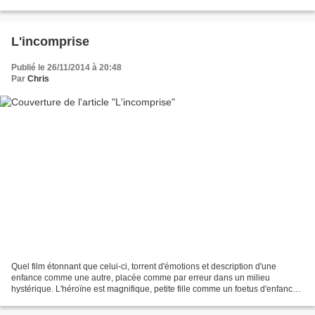
photographie est souvent d'une laideur...
L'incomprise
Publié le 26/11/2014 à 20:48
Par
Chris
Quel film étonnant que celui-ci, torrent d'émotions et description d'une
enfance comme une autre, placée comme par erreur dans un milieu
hystérique. L'héroïne est magnifique, petite fille comme un foetus d'enfance
dans un monde de brutes : père acteur...