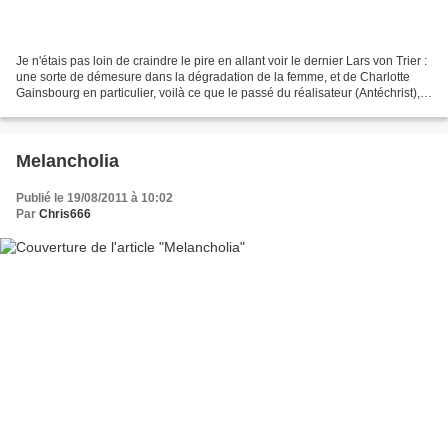
Je n'étais pas loin de craindre le pire en allant voir le dernier Lars von Trier :
une sorte de démesure dans la dégradation de la femme, et de Charlotte
Gainsbourg en particulier, voilà ce que le passé du réalisateur (Antéchrist),
le titre et la bande-annonce...
Melancholia
Publié le 19/08/2011 à 10:02
Par
Chris666