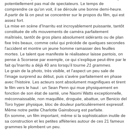
potentiellement pas mal de spectateurs. Le temps de
comprendre ce qu'on voit, il se déroule une bonne demi-heure.
A partir de là on peut se concentrer sur le propos du film, qui est
assez fort.
La mise en scène d'Inarritu est incroyablement puissante, tantôt
constituée de vifs mouvements de caméra parfaitement
maîtrisés, tantôt de gros plans absolument sidérants ou de plan
fixe très beaux, comme celui qui précède de quelques secondes
l'accident et montre un jeune homme ramasser des feuilles
mortes. Le talent que manifeste le réalisateur laisse pantois, on
pense à Scorsese par exemple, ce qui s'explique peut-être par le
fait qu'Inarritu a déjà 40 ans lorsqu'il tourne
21 grammes.
Le grain de la photo, très visible, et l'aspect un peu sale de
l'image surprend au début, puis s'avère parfaitement en phase
avec l'histoire. Les acteurs sont absolument magnifiques et tirent
le film vers le haut : un Sean Penn qui mue physiquement en
fonction de son état de santé, une Naomi Watts exceptionnelle,
méconnaissable, non maquillée, droguée, abattue, un Benicio del
Toro hyper physique, bloc de douleur particulièrement expressif.
Même notre petite Charlotte Gainsbourg est parfaite.
En somme, un film important, même si la sophistication inutile de
sa construction et les petites afféteries autour de ces 21 fameux
grammes le plombent un peu.