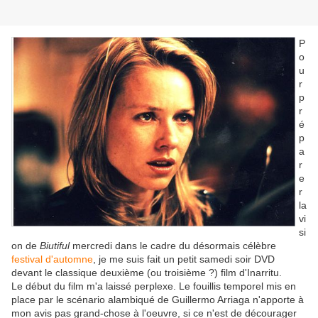
P
o
u
r
p
r
é
p
a
r
e
r
la
vi
si
on de
Biutiful
mercredi dans le cadre du désormais célèbre
festival d'automne
, je me suis fait un petit samedi soir DVD
devant le classique deuxième (ou troisième ?) film d'Inarritu.
Le début du film m'a laissé perplexe. Le fouillis temporel mis en
place par le scénario alambiqué de Guillermo Arriaga n'apporte à
mon avis pas grand-chose à l'oeuvre, si ce n'est de décourager