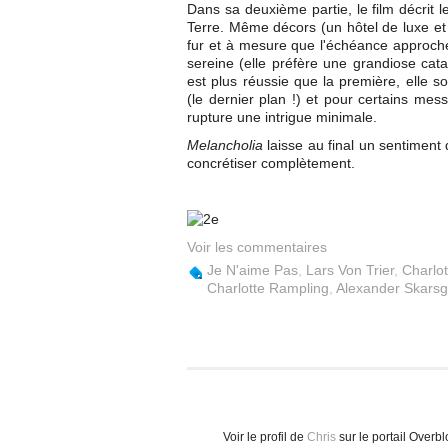
Dans sa deuxième partie, le film décrit l
Terre. Même décors (un hôtel de luxe et
fur et à mesure que l'échéance approche,
sereine (elle préfère une grandiose cata
est plus réussie que la première, elle s
(le dernier plan !) et pour certains mes
rupture une intrigue minimale.
Melancholia
laisse au final un sentiment 
concrétiser complètement.
Voir les commentaires
Je N'aime Pas
,
Lars Von Trier
,
Charlo
Charlotte Rampling
,
Alexander Skarsg
Voir le profil de
Chris
sur le portail Overb