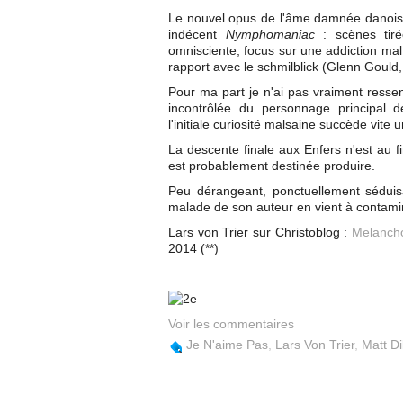
Le nouvel opus de l'âme damnée danoise 
indécent
Nymphomaniac
: scènes tiré
omnisciente, focus sur une addiction mal
rapport avec le schmilblick (Glenn Gould,
Pour ma part je n'ai pas vraiment resse
incontrôlée du personnage principal 
l'initiale curiosité malsaine succède vite 
La descente finale aux Enfers n'est au fin
est probablement destinée produire.
Peu dérangeant, ponctuellement sédui
malade de son auteur en vient à contami
Lars von Trier sur Christoblog :
Melancho
2014 (**)
Voir les commentaires
Je N'aime Pas
,
Lars Von Trier
,
Matt Di