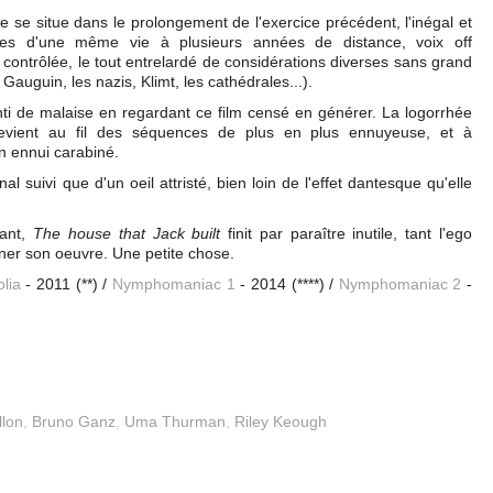
se situe dans le prolongement de l'exercice précédent, l'inégal et
es d'une même vie à plusieurs années de distance, voix off
 contrôlée, le tout entrelardé de considérations diverses sans grand
 Gauguin, les nazis, Klimt, les cathédrales...).
nti de malaise en regardant ce film censé en générer. La logorrhée
devient au fil des séquences de plus en plus ennuyeuse, et à
un ennui carabiné.
al suivi que d'un oeil attristé, bien loin de l'effet dantesque qu'elle
sant,
The house that Jack built
finit par paraître inutile, tant l'ego
ner son oeuvre. Une petite chose.
lia
- 2011 (**) /
Nymphomaniac 1
- 2014 (****) /
Nymphomaniac 2
-
llon
,
Bruno Ganz
,
Uma Thurman
,
Riley Keough