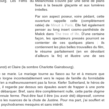
Melancholia
s'ouvre par une série de plans
fixes à la beauté glaçante et aux lumières
irréelles.
Par son aspect poseur, voire pédant, cette
ouverture rappelle celle (complètement
ratée) de
Minuit à Paris
. Elle fait également
penser au long insert cosmo-panthéiste de
Malick dans
The tree of life
. D'une certaine
façon, les spectateurs pressés pourront se
contenter de ces quelques plans : ils
contiennent les plus belles trouvailles du film,
le résume parfaitement (en en dévoilant
d'ailleurs la fin) et illustre une de ses
unst) et Claire (la sombre Charlotte Gainsbourg).
ne se marie. Le mariage tourne au fiasco au fur et à mesure que
lm lorgne incontestablement vers le repas de famille du formidable
 n'en a malheureusement pas la force. Kiefer Sutherland, le héros de
er, il regarde par dessus ses épaules avant de frapper à une porte
 débarquer. Bref, sans être complètement nulle, cette partie
dogme
ennuie ferme. Peut-être faut il être (ou avoir été) dépressif, comme
s les nuances de la chute de Justine. Pour ma part, j'ai souffert et
s psychodrames mesquins et sans intérêt.