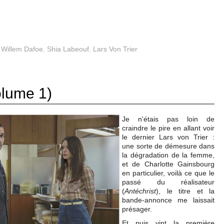
,
Willem Dafoe
,
Shia Labeouf
,
Lars Von Trier
lume 1)
Je n'étais pas loin de
craindre le pire en allant voir
le dernier Lars von Trier :
une sorte de démesure dans
la dégradation de la femme,
et de Charlotte Gainsbourg
en particulier, voilà ce que le
passé du réalisateur
(
Antéchrist
), le titre et la
bande-annonce me laissait
présager.
Et puis vint la première