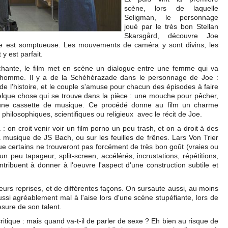
scène, lors de laquelle
Seligman, le personnage
joué par le très bon Stellan
Skarsgård, découvre Joe
lle est somptueuse. Les mouvements de caméra y sont divins, les
y est parfait.
léchante, le film met en scène un dialogue entre une femme qui va
ieil homme. Il y a de la Schéhérazade dans le personnage de Joe :
e l'histoire, et le couple s'amuse pour chacun des épisodes à faire
elque chose qui se trouve dans la pièce : une mouche pour pêcher,
 une cassette de musique. Ce procédé donne au film un charme
philosophiques, scientifiques ou religieux avec le récit de Joe.
 : on croit venir voir un film porno un peu trash, et on a droit à des
a musique de JS Bach, ou sur les feuilles de frênes. Lars Von Trier
e certains ne trouveront pas forcément de très bon goût (vraies ou
n peu tapageur, split-screen, accélérés, incrustations, répétitions,
tribuent à donner à l'oeuvre l'aspect d'une construction subtile et
ieurs reprises, et de différentes façons. On sursaute aussi, au moins
aussi agréablement mal à l'aise lors d'une scène stupéfiante, lors de
sure de son talent.
itique : mais quand va-t-il de parler de sexe ? Eh bien au risque de