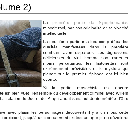
lume 2)
La
première partie de Nymphomaniac
m'avait ravi, par son originalité et sa vivacité
intellectuelle.
La deuxième partie m'a beaucoup déçu, les
qualités manifestées dans la première
semblant avoir disparues. Les digressions
délicieuses du vieil homme sont rares et
moins percutantes, les historiettes sont
extrêmement prévisibles et le mystère qui
planait sur le premier épisode est ici bien
éventé.
Si la partie masochiste est encore
ente est bien vue), l'ensemble du développement criminel avec Willem
La relation de Joe et de P., qui aurait sans nul doute méritée d'être
uve avec plaisir les personnages découverts il y a un mois, cette
i croissant, jusqu'à un dénouement grotesque, que je ne dévoilerai