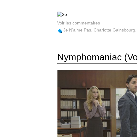
Voir les commentaires
Je N'aime Pas
,
Charlotte Gainsbourg
Nymphomaniac (Vo