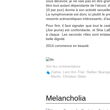
vous décevoir, je ne vais pas en dire gra
être tout autant dépendante de l'alcool, 
10 par jour) donne à son activité sexuell
La nymphomanie est donc ici plutôt le prét
ressorts scénaristiques intéressants, d'au
Pour finir, il faut signaler que tout le 
(Joe jeune) est confondante, et Shia LaBe
à claque. Les seconds rôles sont éclat
belle dignité.
2014 commence en beauté.
Voir les commentaires
J'aime
,
Lars Von Trier
,
Stellan Skarsg
Martin
,
Christian Slater
Melancholia