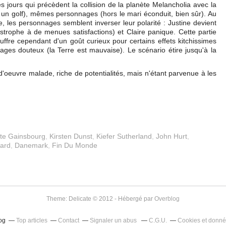
es jours qui précèdent la collision de la planète Melancholia avec la
 un golf), mêmes personnages (hors le mari éconduit, bien sûr). Au
 les personnages semblent inverser leur polarité : Justine devient
strophe à de menues satisfactions) et Claire panique. Cette partie
ouffre cependant d'un goût curieux pour certains effets kitchissimes
sages douteux (la Terre est mauvaise). Le scénario étire jusqu'à la
d'oeuvre malade, riche de potentialités, mais n'étant parvenue à les
tte Gainsbourg
,
Kirsten Dunst
,
Kiefer Sutherland
,
John Hurt
,
ard
,
Danemark
,
Fin Du Monde
Theme: Delicate © 2012 - Hébergé par
Overblog
log
Top articles
Contact
Signaler un abus
C.G.U.
Cookies et donné