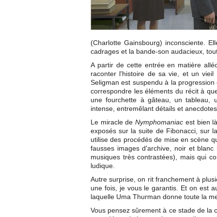
(Charlotte Gainsbourg) inconsciente. E
cadrages et la bande-son audacieux, tout 
A partir de cette entrée en matière al
raconter l'histoire de sa vie, et un v
Seligman est suspendu à la progression d
correspondre les éléments du récit à qu
une fourchette à gâteau, un tableau,
intense, entremêlant détails et anecdotes 
Le miracle de
Nymphomaniac
est bien là
exposés sur la suite de Fibonacci, sur l
utilise des procédés de mise en scène qu
fausses images d'archive, noir et blanc u
musiques très contrastées), mais qui con
ludique.
Autre surprise, on rit franchement à plus
une fois, je vous le garantis. Et on est 
laquelle Uma Thurman donne toute la me
Vous pensez sûrement à ce stade de la cr