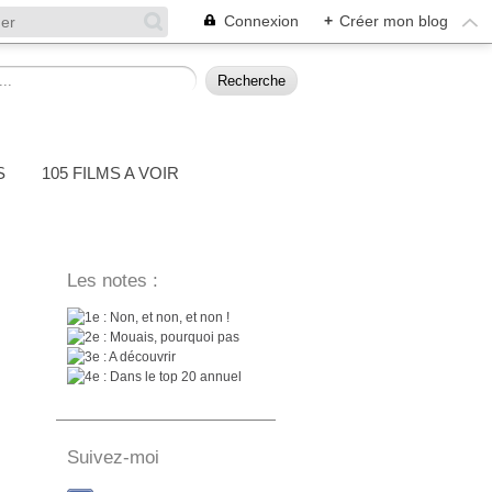
Connexion
+
Créer mon blog
S
105 FILMS A VOIR
Les notes :
: Non, et non, et non !
: Mouais, pourquoi pas
: A découvrir
: Dans le top 20 annuel
Suivez-moi