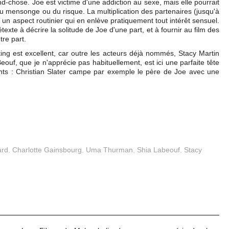
nd-chose. Joe est victime d'une addiction au sexe, mais elle pourrait
du mensonge ou du risque. La multiplication des partenaires (jusqu'à
e un aspect routinier qui en enlève pratiquement tout intérêt sensuel.
exte à décrire la solitude de Joe d'une part, et à fournir au film des
tre part.
casting est excellent, car outre les acteurs déjà nommés, Stacy Martin
ouf, que je n'apprécie pas habituellement, est ici une parfaite tête
ants : Christian Slater campe par exemple le père de Joe avec une
ard
,
Charlotte Gainsbourg
,
Uma Thurman
,
Shia Labeouf
,
Stacy