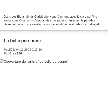
Dans Les Biens-aimés Christophe Honoré renoue avec le style qui fit le
succès des Chansons d'amour : des passages chantés écrits par Alex
Beaupain, une histoire mêlant amour et mort, homo et hétérosexualité, et
enfin une pléiade d'acteurs tout entiers...
La belle personne
Publié le 04/10/2008 à 17:19
Par
Chris666