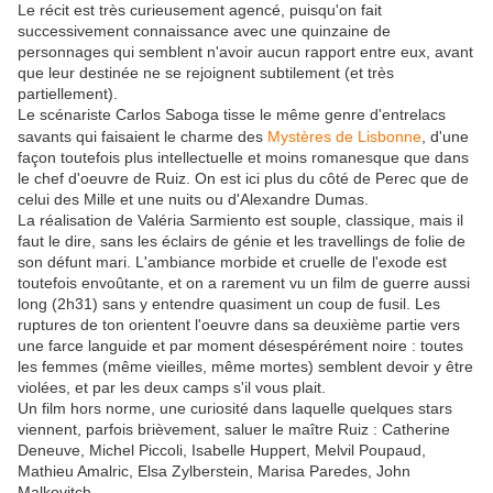
Le récit est très curieusement agencé, puisqu'on fait
successivement connaissance avec une quinzaine de
personnages qui semblent n'avoir aucun rapport entre eux, avant
que leur destinée ne se rejoignent subtilement (et très
partiellement).
Le scénariste Carlos Saboga tisse le même genre d'entrelacs
savants qui faisaient le charme des
Mystères de Lisbonne
, d'une
façon toutefois plus intellectuelle et moins romanesque que dans
le chef d'oeuvre de Ruiz. On est ici plus du côté de Perec que de
celui des Mille et une nuits ou d'Alexandre Dumas.
La réalisation de Valéria Sarmiento est souple, classique, mais il
faut le dire, sans les éclairs de génie et les travellings de folie de
son défunt mari. L'ambiance morbide et cruelle de l'exode est
toutefois envoûtante, et on a rarement vu un film de guerre aussi
long (2h31) sans y entendre quasiment un coup de fusil. Les
ruptures de ton orientent l'oeuvre dans sa deuxième partie vers
une farce languide et par moment désespérément noire : toutes
les femmes (même vieilles, même mortes) semblent devoir y être
violées, et par les deux camps s'il vous plait.
Un film hors norme, une curiosité dans laquelle quelques stars
viennent, parfois brièvement, saluer le maître Ruiz : Catherine
Deneuve, Michel Piccoli, Isabelle Huppert, Melvil Poupaud,
Mathieu Amalric, Elsa Zylberstein, Marisa Paredes, John
Malkovitch.