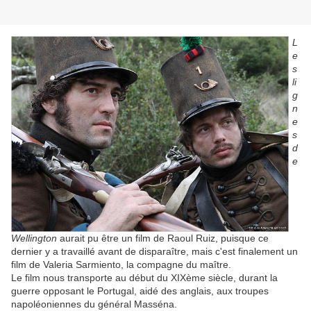
L
e
s
li
g
n
e
s
d
e
Wellington
aurait pu être un film de Raoul Ruiz, puisque ce
dernier y a travaillé avant de disparaître, mais c'est finalement un
film de Valeria Sarmiento, la compagne du maître.
Le film nous transporte au début du XIXème siècle, durant la
guerre opposant le Portugal, aidé des anglais, aux troupes
napoléoniennes du général Masséna.