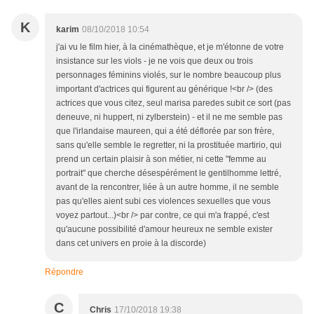
K
karim
08/10/2018 10:54
j'ai vu le film hier, à la cinémathèque, et je m'étonne de votre
insistance sur les viols - je ne vois que deux ou trois
personnages féminins violés, sur le nombre beaucoup plus
important d'actrices qui figurent au générique !<br /> (des
actrices que vous citez, seul marisa paredes subit ce sort (pas
deneuve, ni huppert, ni zylberstein) - et il ne me semble pas
que l'irlandaise maureen, qui a été déflorée par son frère,
sans qu'elle semble le regretter, ni la prostituée martirio, qui
prend un certain plaisir à son métier, ni cette "femme au
portrait" que cherche désespérément le gentilhomme lettré,
avant de la rencontrer, liée à un autre homme, il ne semble
pas qu'elles aient subi ces violences sexuelles que vous
voyez partout...)<br /> par contre, ce qui m'a frappé, c'est
qu'aucune possibilité d'amour heureux ne semble exister
dans cet univers en proie à la discorde)
Répondre
C
Chris
17/10/2018 19:38