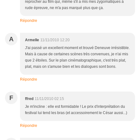
reprocher au film qui, même s'il a mis mes zygomatiques à
rude épreuve, ne m'a pas marqué plus que ça.
Répondre
A
Armelle
11/11/2010 12:20
J'ai passé un excellent moment et trouvé Deneuve irrésistible.
Mais à cause de certaines scènes très convenues, je n'ai mis
que 2 étoiles. Sur le plan cinématographique, c'est très plat,
plat, mais on s'amuse bien et les dialogues sont bons.
Répondre
F
ffred
11/11/2010 02:15
Je m'incline : elle est formidable ! Le prix d'interprétation du
festival lui tend les bras (et accessoirement le César aussi...)
Répondre