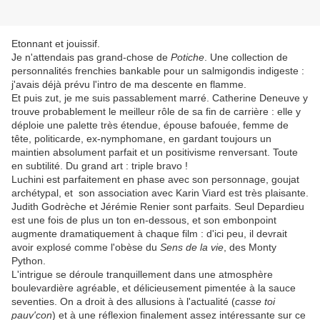
Etonnant et jouissif.
Je n'attendais pas grand-chose de
Potiche
. Une collection de
personnalités frenchies bankable pour un salmigondis indigeste :
j'avais déjà prévu l'intro de ma descente en flamme.
Et puis zut, je me suis passablement marré. Catherine Deneuve y
trouve probablement le meilleur rôle de sa fin de carrière : elle y
déploie une palette très étendue, épouse bafouée, femme de
tête, politicarde, ex-nymphomane, en gardant toujours un
maintien absolument parfait et un positivisme renversant. Toute
en subtilité. Du grand art : triple bravo !
Luchini est parfaitement en phase avec son personnage, goujat
archétypal, et son association avec Karin Viard est très plaisante.
Judith Godrèche et Jérémie Renier sont parfaits. Seul Depardieu
est une fois de plus un ton en-dessous, et son embonpoint
augmente dramatiquement à chaque film : d'ici peu, il devrait
avoir explosé comme l'obèse du
Sens de la vie
, des Monty
Python.
L'intrigue se déroule tranquillement dans une atmosphère
boulevardière agréable, et délicieusement pimentée à la sauce
seventies. On a droit à des allusions à l'actualité (
casse toi
pauv'con
) et à une réflexion finalement assez intéressante sur ce