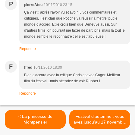
P
pierreAfeu
10/11/2010 23:15
Ça y est : après l'avoir vu et avoir lu vos commentaires et
critiques, il est clair que Potiche va réussir à mettre tout le
monde d'accord. Et je crois bien que Deneuve aussi. Sur
d'autres films, on pourrait me taxer de parti pris, mais là tout le
monde semble le reconnaitre : elle est fabuleuse !
Répondre
F
ffred
10/11/2010 18:30
Bien d'accord avec ta critique Chris et avec Gagor. Meilleur
film du festival...mais attendez de voir Rubber !
Répondre
< La princesse de
Festival d'automne : vous
Montpensier
avez jusqu'au 17 novembre
pour voter >