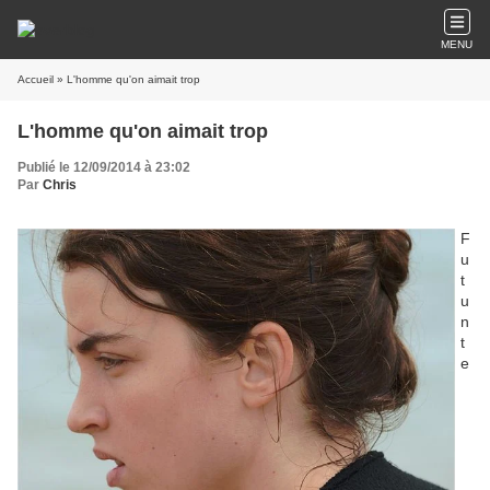
MENU
Accueil
» L'homme qu'on aimait trop
L'homme qu'on aimait trop
Publié le 12/09/2014 à 23:02
Par
Chris
F
u
t
u
n
t
e