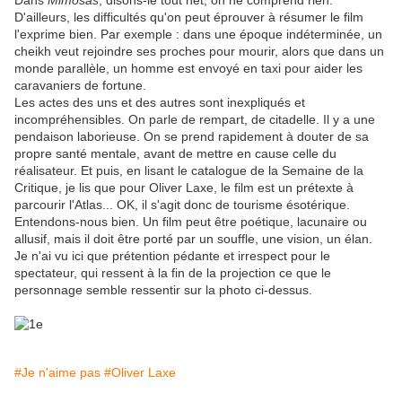
Dans
Mimosas
, disons-le tout net, on ne comprend rien.
D'ailleurs, les difficultés qu'on peut éprouver à résumer le film
l'exprime bien. Par exemple : dans une époque indéterminée, un
cheikh veut rejoindre ses proches pour mourir, alors que dans un
monde parallèle, un homme est envoyé en taxi pour aider les
caravaniers de fortune.
Les actes des uns et des autres sont inexpliqués et
incompréhensibles. On parle de rempart, de citadelle. Il y a une
pendaison laborieuse. On se prend rapidement à douter de sa
propre santé mentale, avant de mettre en cause celle du
réalisateur. Et puis, en lisant le catalogue de la Semaine de la
Critique, je lis que pour Oliver Laxe, le film est un prétexte à
parcourir l'Atlas... OK, il s'agit donc de tourisme ésotérique.
Entendons-nous bien. Un film peut être poétique, lacunaire ou
allusif, mais il doit être porté par un souffle, une vision, un élan.
Je n'ai vu ici que prétention pédante et irrespect pour le
spectateur, qui ressent à la fin de la projection ce que le
personnage semble ressentir sur la photo ci-dessus.
#Je n'aime pas
#Oliver Laxe