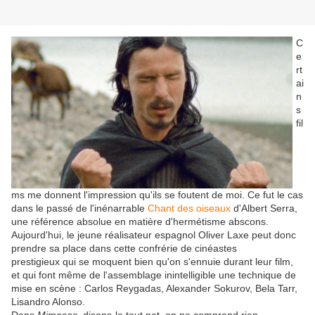
C
e
rt
ai
n
s
fil
ms me donnent l'impression qu'ils se foutent de moi. Ce fut le cas
dans le passé de l'inénarrable
Chant des oiseaux
d'Albert Serra,
une référence absolue en matière d'hermétisme abscons.
Aujourd'hui, le jeune réalisateur espagnol Oliver Laxe peut donc
prendre sa place dans cette confrérie de cinéastes
prestigieux qui se moquent bien qu'on s'ennuie durant leur film,
et qui font même de l'assemblage inintelligible une technique de
mise en scène : Carlos Reygadas, Alexander Sokurov, Bela Tarr,
Lisandro Alonso.