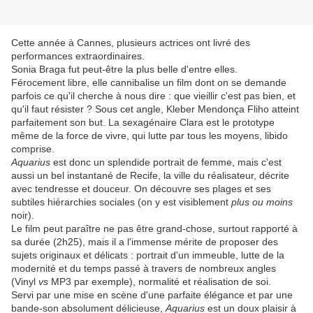
Cette année à Cannes, plusieurs actrices ont livré des
performances extraordinaires.
Sonia Braga
fut peut-être la plus belle d'entre elles.
Férocement libre, elle cannibalise un film dont on se demande
parfois ce qu'il cherche à nous dire : que vieillir c'est pas bien, et
qu'il faut résister ? Sous cet angle, Kleber Mendonça Fliho atteint
parfaitement son but. La sexagénaire Clara est le prototype
même de la force de vivre, qui lutte par tous les moyens, libido
comprise.
Aquarius
est donc un splendide portrait de femme, mais c'est
aussi un bel instantané de Recife, la ville du réalisateur, décrite
avec tendresse et douceur. On découvre ses plages et ses
subtiles hiérarchies sociales (on y est visiblement
plus ou moins
noir).
Le film peut paraître ne pas être grand-chose, surtout rapporté à
sa durée (2h25), mais il a l'immense mérite de proposer des
sujets originaux et délicats : portrait d'un immeuble, lutte de la
modernité et du temps passé à travers de nombreux angles
(Vinyl
vs
MP3 par exemple), normalité et réalisation de soi.
Servi par une mise en scène d'une parfaite élégance et par une
bande-son absolument délicieuse,
Aquarius
est un doux plaisir à