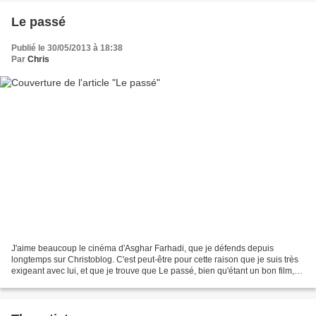
Le passé
Publié le 30/05/2013 à 18:38
Par
Chris
J'aime beaucoup le cinéma d'Asghar Farhadi, que je défends depuis
longtemps sur Christoblog. C'est peut-être pour cette raison que je suis très
exigeant avec lui, et que je trouve que Le passé, bien qu'étant un bon film,
est tout de même un peu décevant....