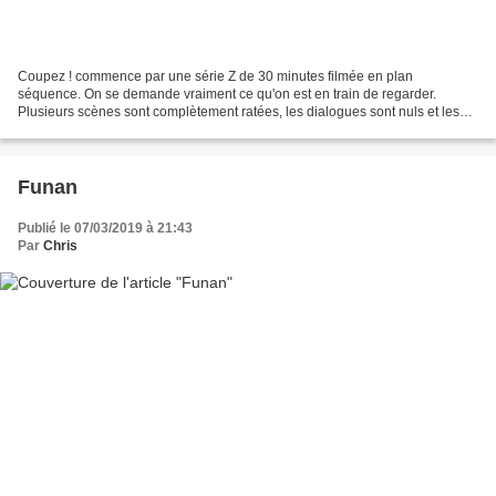
Coupez ! commence par une série Z de 30 minutes filmée en plan
séquence. On se demande vraiment ce qu'on est en train de regarder.
Plusieurs scènes sont complètement ratées, les dialogues sont nuls et les
acteurs semblent souvent improviser maladroitement....
Funan
Publié le 07/03/2019 à 21:43
Par
Chris