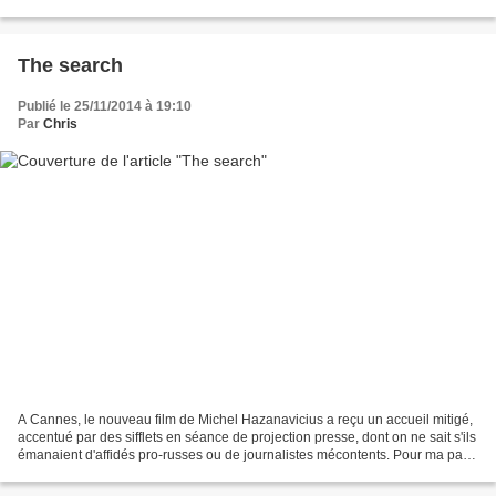
de décrire dans le détail le...
The search
Publié le 25/11/2014 à 19:10
Par
Chris
A Cannes, le nouveau film de Michel Hazanavicius a reçu un accueil mitigé,
accentué par des sifflets en séance de projection presse, dont on ne sait s'ils
émanaient d'affidés pro-russes ou de journalistes mécontents. Pour ma part,
j'ai trouvé le film...