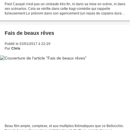
Fred Cavayé n'est pas un cinéaste très fin, ni dans sa mise en scène, ni dans
ses scénarios. Cela se vérifie dans cette tragi-comédie qui rappelle
furieusement Le prénom dans son agencement (un repas de copains durant
lequel les masques tombent), en beaucoup...
Fais de beaux rêves
Publié le 03/01/2017 à 22:20
Par
Chris
Beau film ample, complexe, et aux multiples thématiques que ce Bellocchio.