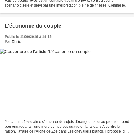
Fais de beaux rêves est un véritable travail d'orfèvre, construit sur un
scénario ciselé et servi par une interprétation pleine de finesse. Comme le
personnage principal, on sait...
L'économie du couple
Publié le 11/09/2016 à 19:15
Par
Chris
Joachim Lafosse aime s'emparer de sujets dérangeants, et au premier abord
peu engageants : une mère qui tue ses quatre enfants dans A perdre la
raison, l'affaire de l'Arche de Zoé dans Les chevaliers blancs. Il propose ici