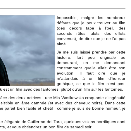
Impossible, malgré les nombreux
défauts que je peux trouver au film
(des décors tape à l'oeil, des
seconds rôles falots, des effets
convenus), de dire que je ne l'ai pas
aimé.
Je me suis laissé prendre par cette
histoire, fort peu originale au
demeurant, en me demandant
constamment quelle allait être son
évolution. Il faut dire que j
e
m'attendais à un film d'horreur
gothique
, ce que le film n'est pas.
k
est un film
avec
des fantômes, plutôt qu'un film
sur
les fantômes.
a grâce des deux actrices : une Mia Wasikowska craquante d'ingénuité
ésistible en âme damnée (et avec des cheveux noirs). Dans cette
e parait bien faible et chétif : comme je suis de bonne humeur, je
ne élégante de Guillermo del Toro, quelques visions horrifiques dont
ante, et vous obtiendrez un bon film de samedi soir.