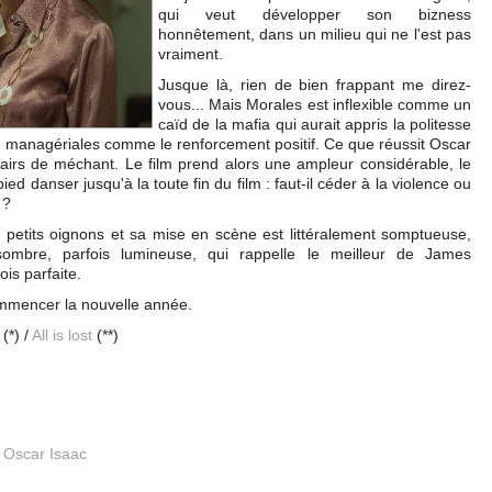
qui veut développer son bizness
honnêtement, dans un milieu qui ne l'est pas
vraiment.
Jusque là, rien de bien frappant me direz-
vous... Mais Morales est inflexible comme un
caïd de la mafia qui aurait appris la politesse
 managériales comme le renforcement positif. Ce que réussit Oscar
 airs de méchant. Le film prend alors une ampleur considérable, le
ed danser jusqu'à la toute fin du film : faut-il céder à la violence ou
 ?
etits oignons et sa mise en scène est littéralement somptueuse,
sombre, parfois lumineuse, qui rappelle le meilleur de James
is parfaite.
mmencer la nouvelle année.
(*) /
All is lost
(**)
,
Oscar Isaac