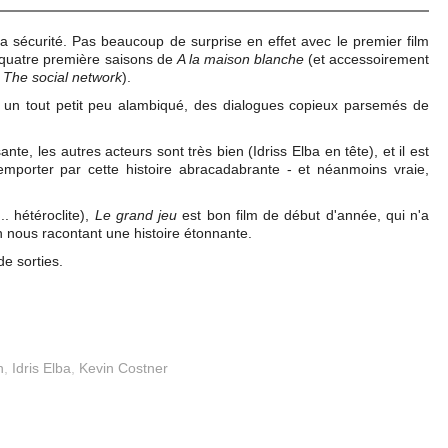
la sécurité. Pas beaucoup de surprise en effet avec le premier film
 quatre première saisons de
A la maison blanche
(et accessoirement
u
The social network
).
o un tout petit peu alambiqué, des dialogues copieux parsemés de
te, les autres acteurs sont très bien (Idriss Elba en tête), et il est
 emporter par cette histoire abracadabrante - et néanmoins vraie,
.. hétéroclite),
Le grand jeu
est bon film de début d'année, qui n'a
en nous racontant une histoire étonnante.
de sorties.
n
,
Idris Elba
,
Kevin Costner