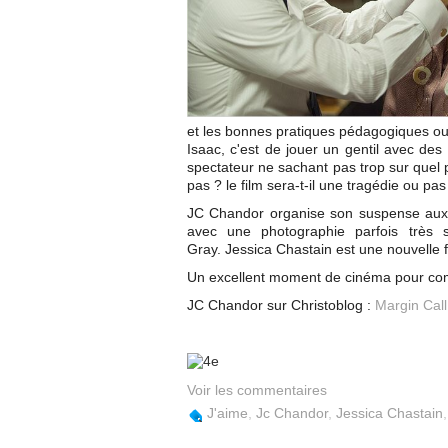
et les bonnes pratiques pédagogiques ou
Isaac, c'est de jouer un gentil avec des
spectateur ne sachant pas trop sur quel pi
pas ? le film sera-t-il une tragédie ou pas
JC Chandor organise son suspense aux p
avec une photographie parfois très 
Gray.
Jessica Chastain est une nouvelle fo
Un excellent moment de cinéma pour co
JC Chandor sur Christoblog :
Margin Call
Voir les commentaires
J'aime
,
Jc Chandor
,
Jessica Chastain