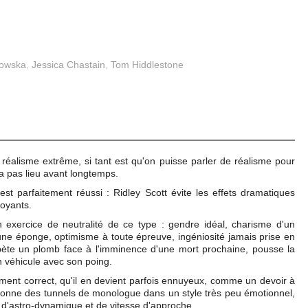
kowska
,
Jessica Chastain
,
Tom Hiddlestone
 réalisme extrême, si tant est qu'on puisse parler de réalisme pour
ra pas lieu avant longtemps.
 est parfaitement réussi : Ridley Scott évite les effets dramatiques
moyants.
n exercice de neutralité de ce type : gendre idéal, charisme d'un
une éponge, optimisme à toute épreuve, ingéniosité jamais prise en
 pète un plomb face à l'imminence d'une mort prochaine, pousse la
on véhicule avec son poing.
iquement correct, qu'il en devient parfois ennuyeux, comme un devoir à
donne des tunnels de monologue dans un style très peu émotionnel,
, d'astro-dynamique et de vitesse d'approche.