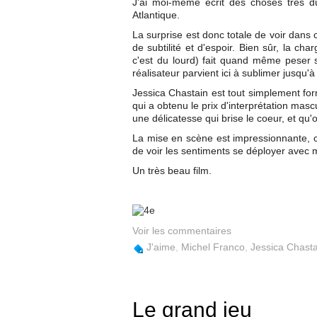
J'ai moi-même écrit des choses très d
Atlantique.
La surprise est donc totale de voir dans c
de subtilité et d'espoir. Bien sûr, la ch
c'est du lourd) fait quand même peser
réalisateur parvient ici à sublimer jusqu'
Jessica Chastain est tout simplement fo
qui a obtenu le prix d'interprétation mas
une délicatesse qui brise le coeur, et qu
La mise en scène est impressionnante, co
de voir les sentiments se déployer avec 
Un très beau film.
Voir les commentaires
J'aime
,
Michel Franco
,
Jessica Chasta
Le grand jeu