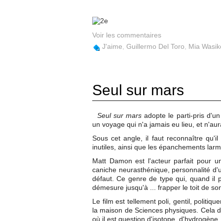
Voir les commentaires
J'aime
,
Guillermo Del Toro
,
Mia Wasi
Seul sur mars
Seul sur mars
adopte le parti-pris d'un
un voyage qui n'a jamais eu lieu, et n'au
Sous cet angle, il faut reconnaître qu'il
inutiles, ainsi que les épanchements lar
Matt Damon est l'acteur parfait pour u
caniche neurasthénique, personnalité d'
défaut. Ce genre de type qui, quand il
démesure jusqu'à ... frapper le toit de s
Le film est tellement poli, gentil, polit
la maison de Sciences physiques. Cela 
où il est question d'isotope, d'hydrogène