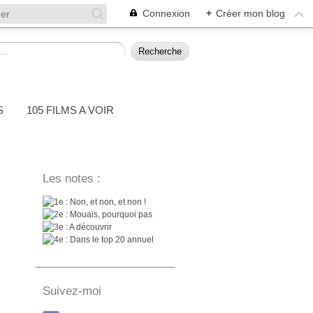
Connexion
+
Créer mon blog
S
105 FILMS A VOIR
Les notes :
: Non, et non, et non !
: Mouais, pourquoi pas
: A découvrir
: Dans le top 20 annuel
Suivez-moi