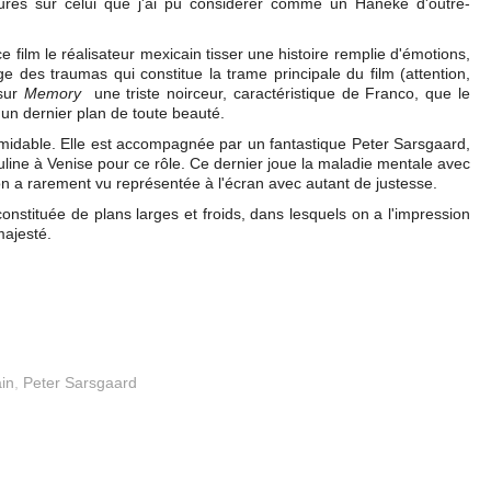
ures sur celui que j'ai pu considérer comme un Haneke d'outre-
e film le réalisateur mexicain tisser une histoire remplie d'émotions,
arge des traumas qui constitue la trame principale du film (attention,
 sur
Memory
une triste noirceur, caractéristique de Franco, que le
à un dernier plan de toute beauté.
rmidable. Elle est accompagnée par un fantastique Peter Sarsgaard,
culine à Venise pour ce rôle. Ce dernier joue la maladie mentale avec
'on a rarement vu représentée à l'écran avec autant de justesse.
nstituée de plans larges et froids, dans lesquels on a l'impression
majesté.
in
,
Peter Sarsgaard