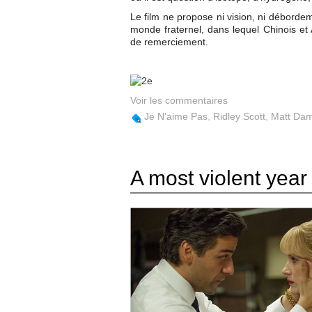
Le film ne propose ni vision, ni déborde
monde fraternel, dans lequel Chinois e
de remerciement.
Voir les commentaires
Je N'aime Pas
,
Ridley Scott
,
Matt Da
A most violent year