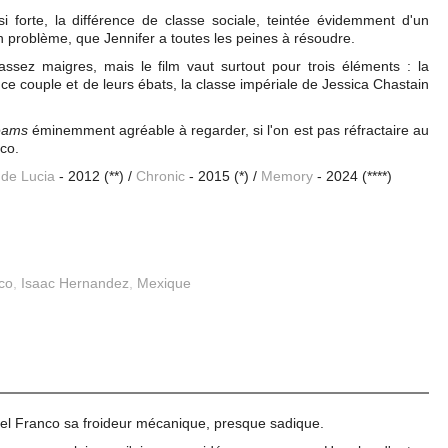
ssi forte, la différence de classe sociale, teintée évidemment d'un
n problème, que Jennifer a toutes les peines à résoudre.
assez maigres, mais le film vaut surtout pour trois éléments : la
ce couple et de leurs ébats, la classe impériale de Jessica Chastain
eams
éminemment agréable à regarder, si l'on est pas réfractaire au
co.
de Lucia
- 2012 (**) /
Chronic
- 2015 (*) /
Memory
- 2024 (****)
co
,
Isaac Hernandez
,
Mexique
el Franco sa froideur mécanique, presque sadique.