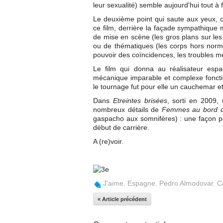
leur sexualité) semble aujourd'hui tout à 
Le deuxième point qui saute aux yeux, c
ce film, derrière la façade sympathique 
de mise en scène (les gros plans sur les 
ou de thématiques (les corps hors norme
pouvoir des coïncidences, les troubles m
Le film qui donna au réalisateur esp
mécanique imparable et complexe foncti
le tournage fut pour elle un cauchemar e
Dans
Etreintes brisées
, sorti en 2009,
nombreux détails de
Femmes au bord de
gaspacho aux somnifères) : une façon p
début de carrière.
A (re)voir.
J'aime
,
Espagne
,
Pedro Almodovar
,
C
« Article précédent