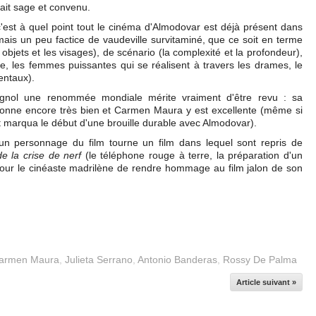
fait sage et convenu.
'est à quel point tout le cinéma d'Almodovar est déjà présent dans
mais un peu factice de vaudeville survitaminé, que ce soit en terme
objets et les visages), de scénario (la complexité et la profondeur),
, les femmes puissantes qui se réalisent à travers les drames, le
entaux).
agnol une renommée mondiale mérite vraiment d'être revu : sa
onne encore très bien et Carmen Maura y est excellente (même si
t marqua le début d'une brouille durable avec Almodovar).
 un personnage du film tourne un film dans lequel sont repris de
 la crise de nerf
(le téléphone rouge à terre, la préparation d'un
our le cinéaste madrilène de rendre hommage au film jalon de son
armen Maura
,
Julieta Serrano
,
Antonio Banderas
,
Rossy De Palma
Article suivant »