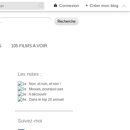
Connexion
+
Créer mon blog
S
105 FILMS A VOIR
Les notes :
: Non, et non, et non !
: Mouais, pourquoi pas
: A découvrir
: Dans le top 20 annuel
Suivez-moi