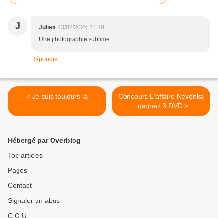
J
Julien
23/02/2025 21:30
Une photographie sublime.
Répondre
< Je suis toujours là
Concours L'affaire Nevenka
: gagnez 3 DVD >
Hébergé par Overblog
Top articles
Pages
Contact
Signaler un abus
C.G.U.