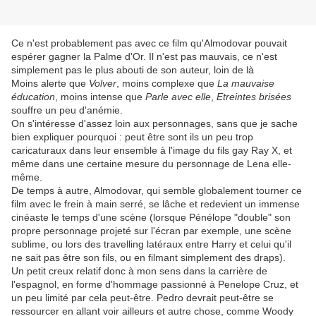
Ce n'est probablement pas avec ce film qu'Almodovar pouvait
espérer gagner la Palme d'Or. Il n'est pas mauvais, ce n'est
simplement pas le plus abouti de son auteur, loin de là
Moins alerte que
Volver
, moins complexe que
La mauvaise
éducation
, moins intense que
Parle avec elle
,
Etreintes brisées
souffre un peu d'anémie.
On s'intéresse d'assez loin aux personnages, sans que je sache
bien expliquer pourquoi : peut être sont ils un peu trop
caricaturaux dans leur ensemble à l'image du fils gay Ray X, et
même dans une certaine mesure du personnage de Lena elle-
même.
De temps à autre, Almodovar, qui semble globalement tourner ce
film avec le frein à main serré, se lâche et redevient un immense
cinéaste le temps d'une scène (lorsque Pénélope "double" son
propre personnage projeté sur l'écran par exemple, une scène
sublime, ou lors des travelling latéraux entre Harry et celui qu'il
ne sait pas être son fils, ou en filmant simplement des draps).
Un petit creux relatif donc à mon sens dans la carrière de
l'espagnol, en forme d'hommage passionné à Penelope Cruz, et
un peu limité par cela peut-être. Pedro devrait peut-être se
ressourcer en allant voir ailleurs et autre chose, comme Woody