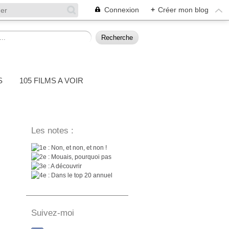
Connexion
+
Créer mon blog
S
105 FILMS A VOIR
Les notes :
: Non, et non, et non !
: Mouais, pourquoi pas
: A découvrir
: Dans le top 20 annuel
Suivez-moi