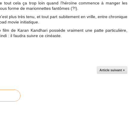
ue tout cela ça trop loin quand l'héroïne commence à manger les
sous forme de marionnettes fantômes (?!).
n'est plus très tenu, et tout part subitement en vrille, entre chronique
oad movie initiatique.
e film de Karan Kandhari possède vraiment une patte particulière,
di : il faudra suivre ce cinéaste.
Article suivant »