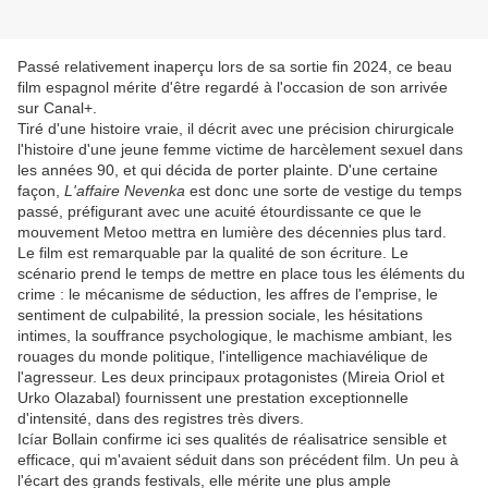
Passé relativement inaperçu lors de sa sortie fin 2024, ce beau
film espagnol mérite d'être regardé à l'occasion de son arrivée
sur Canal+.
Tiré d'une histoire vraie, il décrit avec une précision chirurgicale
l'histoire d'une jeune femme victime de harcèlement sexuel dans
les années 90, et qui décida de porter plainte. D'une certaine
façon,
L'affaire Nevenka
est donc une sorte de vestige du temps
passé, préfigurant avec une acuité étourdissante ce que le
mouvement Metoo mettra en lumière des décennies plus tard.
Le film est remarquable par la qualité de son écriture. Le
scénario prend le temps de mettre en place tous les éléments du
crime : le mécanisme de séduction, les affres de l'emprise, le
sentiment de culpabilité, la pression sociale, les hésitations
intimes, la souffrance psychologique, le machisme ambiant, les
rouages du monde politique, l'intelligence machiavélique de
l'agresseur. Les deux principaux protagonistes (Mireia Oriol et
Urko Olazabal) fournissent une prestation exceptionnelle
d'intensité, dans des registres très divers.
Icíar Bollain confirme ici ses qualités de réalisatrice sensible et
efficace, qui m'avaient séduit dans son précédent film. Un peu à
l'écart des grands festivals, elle mérite une plus ample