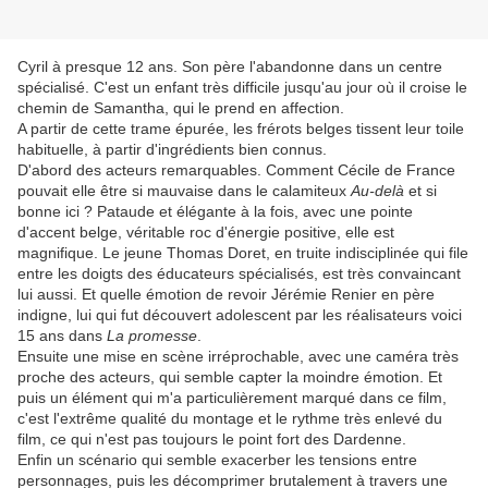
Cyril à presque 12 ans. Son père l'abandonne dans un centre
spécialisé. C'est un enfant très difficile jusqu'au jour où il croise le
chemin de Samantha, qui le prend en affection.
A partir de cette trame épurée, les frérots belges tissent leur toile
habituelle, à partir d'ingrédients bien connus.
D'abord des acteurs remarquables. Comment Cécile de France
pouvait elle être si mauvaise dans le calamiteux
Au-delà
et si
bonne ici ? Pataude et élégante à la fois, avec une pointe
d'accent belge, véritable roc d'énergie positive, elle est
magnifique. Le jeune Thomas Doret, en truite indisciplinée qui file
entre les doigts des éducateurs spécialisés, est très convaincant
lui aussi. Et quelle émotion de revoir Jérémie Renier en père
indigne, lui qui fut découvert adolescent par les réalisateurs voici
15 ans dans
La promesse
.
Ensuite une mise en scène irréprochable, avec une caméra très
proche des acteurs, qui semble capter la moindre émotion. Et
puis un élément qui m'a particulièrement marqué dans ce film,
c'est l'extrême qualité du montage et le rythme très enlevé du
film, ce qui n'est pas toujours le point fort des Dardenne.
Enfin un scénario qui semble exacerber les tensions entre
personnages, puis les décomprimer brutalement à travers une