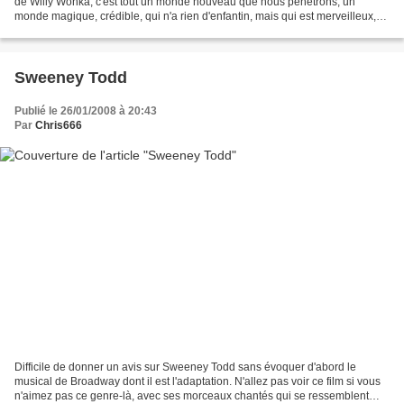
de Willy Wonka, c'est tout un monde nouveau que nous pénétrons, un
monde magique, crédible, qui n'a rien d'enfantin, mais qui est merveilleux,
au sens premier du terme : qui suscite...
Sweeney Todd
Publié le 26/01/2008 à 20:43
Par
Chris666
Difficile de donner un avis sur Sweeney Todd sans évoquer d'abord le
musical de Broadway dont il est l'adaptation. N'allez pas voir ce film si vous
n'aimez pas ce genre-là, avec ses morceaux chantés qui se ressemblent