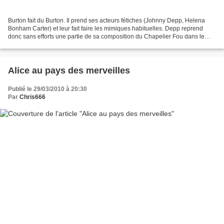
Burton fait du Burton. Il prend ses acteurs fétiches (Johnny Depp, Helena
Bonham Carter) et leur fait faire les mimiques habituelles. Depp reprend
donc sans efforts une partie de sa composition du Chapelier Fou dans le
désastreux Alice. Le reste est à...
Alice au pays des merveilles
Publié le 29/03/2010 à 20:30
Par
Chris666