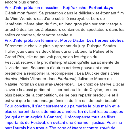
encore plus grand.
Prix d'interprétation masculine : Koji Yakusho,
Perfect days
C'était mon favori. Sa prestation dans le délicieux et étonnant film
de Wim Wenders est d'une subtilité incroyable. Lors de
l'antépénultième plan du film, un long gros plan sur son visage a
arraché des larmes à plusieurs centaines de spectateurs dans les
salles cannoises, dont votre serviteur.
Prix d'interprétation féminine :
Merve Dizdar,
Les herbes sèches
Sûrement le choix le plus surprenant du jury. Puisque Sandra
Huller joue dans les deux films qui ont obtenu la Palme et le
Grand Prix, elle ne pouvait pas, selon les règles du
Festival, recevoir le prix d'interprétation qu'elle aurait mérité de
l'avis de tous. Beaucoup d'autres actrices pouvaient donc
prétendre à remporter la récompense : Léa Drucker dans
L'été
dernier
, Alicia Vikander dans
Firebrand,
Julianne Moore ou
Natalie Portman dans
May December
... Le choix de Merve Dizdar
s'avère là aussi pertinent : il permet au film de Ceylan, un des
plus beaux de la compétition, de ne pas repartir bredouille et il
est vrai que le personnage féminin du film est de toute beauté.
Pour conclure, il s'agit sûrement du palmarès le plus malin et le
plus cohérent de ces dernières années. En évitant les ex-aequos
(ce qui est un exploit à Cannes), il récompense tous les films
importants du Festival, en évitant une énorme injustice. Pour ma
part j'aurais bien troqué
The zone of interest
contre
Youth
de