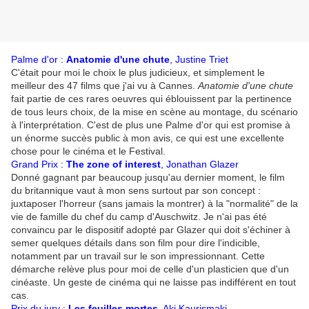
Palme d'or :
Anatomie d'une chute
, Justine Triet
C'était pour moi le choix le plus judicieux, et simplement le
meilleur des 47 films que j'ai vu à Cannes.
Anatomie d'une chute
fait partie de ces rares oeuvres qui éblouissent par la pertinence
de tous leurs choix, de la mise en scène au montage, du scénario
à l'interprétation. C'est de plus une Palme d'or qui est promise à
un énorme succès public à mon avis, ce qui est une excellente
chose pour le cinéma et le Festival.
Grand Prix :
The zone of interest
, Jonathan Glazer
Donné gagnant par beaucoup jusqu'au dernier moment, le film
du britannique vaut à mon sens surtout par son concept :
juxtaposer l'horreur (sans jamais la montrer) à la "normalité" de la
vie de famille du chef du camp d'Auschwitz. Je n'ai pas été
convaincu par le dispositif adopté par Glazer qui doit s'échiner à
semer quelques détails dans son film pour dire l'indicible,
notamment par un travail sur le son impressionnant. Cette
démarche relève plus pour moi de celle d'un plasticien que d'un
cinéaste. Un geste de cinéma qui ne laisse pas indifférent en tout
cas.
Prix du jury :
Les feuilles mortes
, Aki Kaurismaki