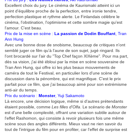
Excellent choix du jury. Le cinéma de Kaurismaki atteint ici un
point d'équilibre proche de la perfection, entre ironie tendre,
perfection plastique et rythme alerte. Le Finlandais célèbre le
cinéma, l'obstination, l'optimisme et cette sombre magie qu'est
l'amour. C'est beau.
Prix de la mise en scène :
La passion de Dodin Bouffant
, Tran
Ann Hung
Avec une bonne dose de snobisme, beaucoup de critiques n'ont
semblé juger ce film qu'à l'aune de son sujet, jugé ringard. Ils
l'ont brocardé sur l'air du "Top Chef façon XIXème". Pour ma part,
dès sa vision, j'ai été ébloui par la mise en scène souveraine de
Tran Ann Hung, qui offre ici les plus beaux mouvements de
caméra de tout le Festival, en particulier lors d'une scène de
discussion dans la pénombre, qui est magnifique. C'est le prix
parfait pour ce film, que j'ai beaucoup aimé pour son extrémisme
anti-air du temps.
Prix du scénario :
Monster
, Yuji Sakamoto
Là encore, une décision logique, même si d'autres prétendants
étaient possible, comme
Les filles d'Olfa
. Le scénario de
Monster
est d'une belle complexité, offrant une variation subtile autour de
l'effet Rashomon, qui consiste à revoir plusieurs fois une même
scène sous des angles différents. Mieux vaut ne rien savoir du
tout de l'intrigue du film pour en profiter, car l'effet de surprise est