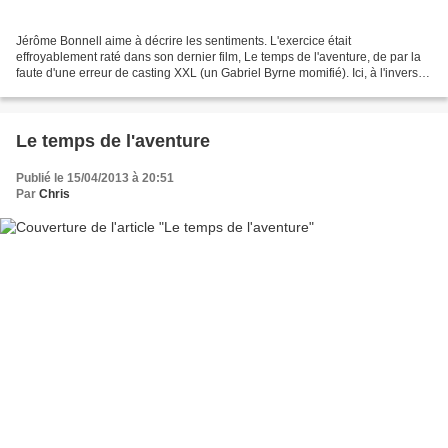
Jérôme Bonnell aime à décrire les sentiments. L'exercice était
effroyablement raté dans son dernier film, Le temps de l'aventure, de par la
faute d'une erreur de casting XXL (un Gabriel Byrne momifié). Ici, à l'inverse,
si le film est charmant dans sa...
Le temps de l'aventure
Publié le 15/04/2013 à 20:51
Par
Chris