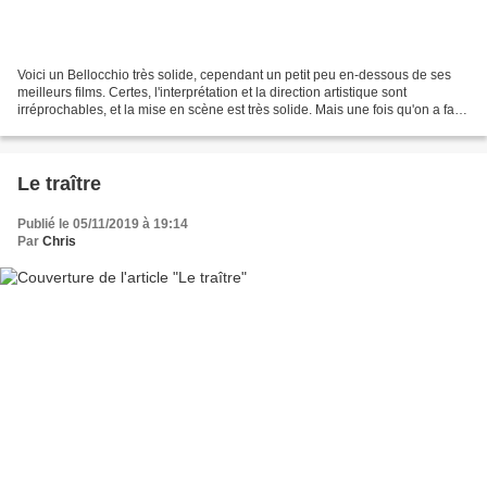
Voici un Bellocchio très solide, cependant un petit peu en-dessous de ses
meilleurs films. Certes, l'interprétation et la direction artistique sont
irréprochables, et la mise en scène est très solide. Mais une fois qu'on a fait
ces compliments au film,...
Le traître
Publié le 05/11/2019 à 19:14
Par
Chris