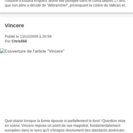
l'histoire d'Eluana Englaro, jeune fille plongée dans le coma depuis 17 ans,
que son père a décidé de "débrancher", provoquant la colère du Vatican et
moult débats, y compris...
Vincere
Publié le 13/12/2009 à 20:56
Par
Chris666
Quel plaisir lorsque la forme épouse si parfaitement le fond ! Question mise
en scène, Vincere impose un point de vue magistral, fondamentalement
européen dans le sens qu'il s'éloigne résolument des standards américains